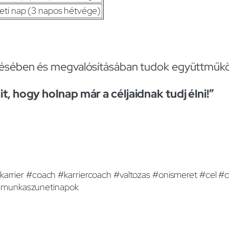
ti nap (3 napos hétvége)
tésében és megvalósításában tudok együttműkö
t, hogy holnap már a céljaidnak tudj élni!”
karrier #coach #karriercoach #valtozas #onismeret #cel #cs
23munkaszunetinapok