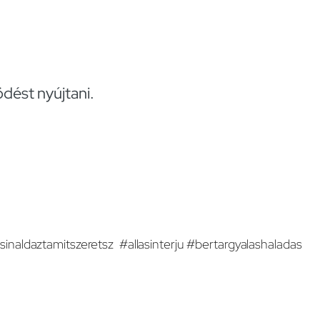
dést nyújtani.
inaldaztamitszeretsz #allasinterju #bertargyalashaladas