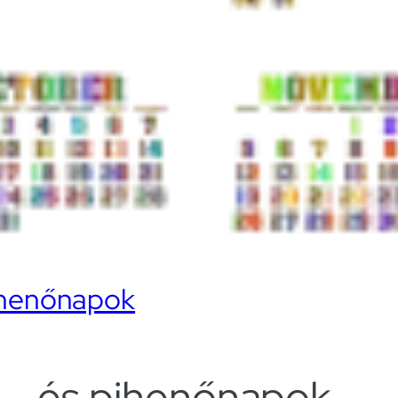
pihenőnapok
i-, és pihenőnapok