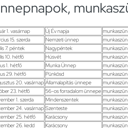
nnepnapok, munkaszü
uár 1. vasárnap
Új Év napja
munkaszüne
cius 15. szerda
Nemzeti ünnep
munkaszüne
lis 7. péntek
Nagypéntek
munkaszüne
lis 10. hétfő
Húsvét
munkaszüne
us 1. hétfő
Munka Ünnep
munkaszüne
us 29. hétfő
Pünkösd
munkaszüne
usztus 20. vasárnap
Államalapítás ünnepe
munkaszüne
óber 23. hétfő
56-os forradalom ünnepe
munkaszüne
ember 1. szerda
Mindenszentek
munkaszüne
ember 24. vasárnap
Szenteste
munkaszüne
ember 25. hétfő
Karácsony
munkaszüne
ember 26. kedd
Karácsony
munkaszüne