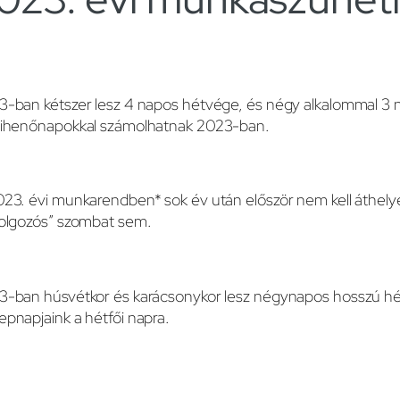
3-ban kétszer lesz 4 napos hétvége, és négy alkalommal 3
pihenőnapokkal számolhatnak 2023-ban.
23. évi munkarendben* sok év után először nem kell áthel
dolgozós” szombat sem.
-ban húsvétkor és karácsonykor lesz négynapos hosszú hétv
pnapjaink a hétfői napra.