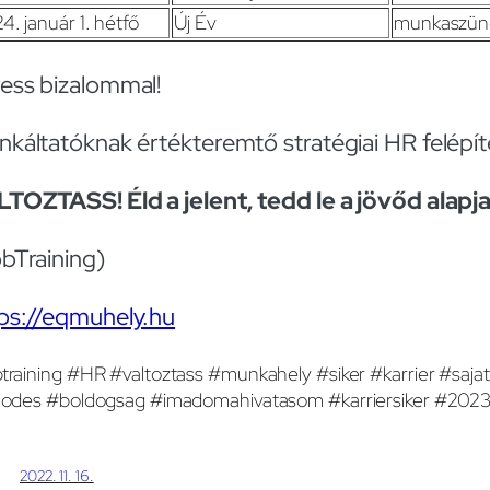
4. január 1. hétfő
Új Év
munkaszüne
ess bizalommal!
káltatóknak értékteremtő stratégiai HR felépí
TOZTASS! Éld a jelent, tedd le a jövőd alapjai
bTraining)
ps://eqmuhely.hu
training #HR #valtoztass #munkahely #siker #karrier #sajat
jlodes #boldogsag #imadomahivatasom #karriersiker #20
2022. 11. 16.