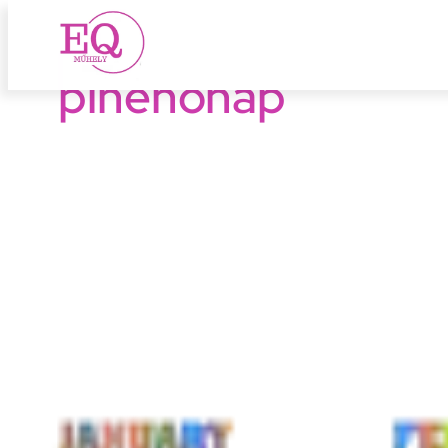
pihenőnap
Ugrás
a
tartalomhoz