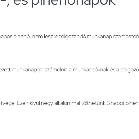
 napos pihenő, nem lesz ledolgozandó munkanap szombaton.
yezett munkanappal számolnia a munkaadóknak és a dolgozó
ége. Ezen kívül négy alkalommal tölthetünk 3 napot pihené