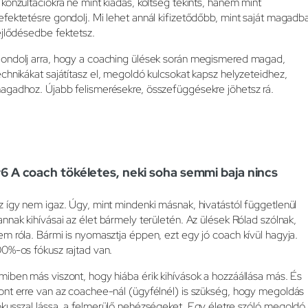
 konzultációkra ne mint kiadás, költség tekints, hanem mint
efektetésre gondolj. Mi lehet annál kifizetődőbb, mint saját magadb
ejlődésedbe fektetsz.
ondolj arra, hogy a coaching ülések során megismered magad,
echnikákat sajátítasz el, megoldó kulcsokat kapsz helyzeteidhez,
agadhoz. Újabb felismerésekre, összefüggésekre jöhetsz rá.
6 A coach tökéletes, neki soha semmi baja nincs
z így nem igaz. Úgy, mint mindenki másnak, hivatástól függetlenül
annak kihívásai az élet bármely területén. Az ülések Rólad szólnak,
em róla. Bármi is nyomasztja éppen, ezt egy jó coach kívül hagyja.
00%-os fókusz rajtad van.
miben más viszont, hogy hiába érik kihívások a hozzáállása más. És
ont erre van az coachee-nál (ügyfélnél) is szükség, hogy megoldás
ókusszal lássa, a felmerülő nehézségeket. Egy életre szóló megoldó