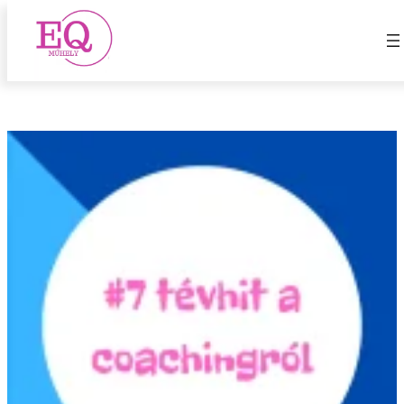
tévhitek
Ugrás
a
tartalomhoz