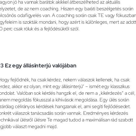
agyon jó ha vannak barátok akikkel átbeszélheted az aktuális
elyzetet, de az nem coaching. Hiszen egy baráti beszélgetés során
ölcsönös odafigyelés van. A coaching során csak TE vagy fókuszban
gyfeleim is szokták mondani, hogy azért is különleges, mert az adot
0 perc csak róluk és a fejlődésükről szól.
3 Ez egy állásinterjú valójában
Hogy fejlődnék, ha csak kérdez, nekem válaszok kellenek, ha csak
érdez, akkor ez olyan, mint egy állásinterjú” – ismét egy klasszikus
ondolat. Valóban sok kérdés hangzik el, de nem a „kikérdezés” a cél,
anem megoldás fókusszal a kihívások megoldása. Egy ülés során
izárólag célirányos kérdések hangzanak el, ami segíti fejlődésedet.
onkrét válaszok tanácsadás során vannak. Eredményes kérdezés
echnikával ülésről ülésre Te magad tudod a maximálisan rád szabott
egjobb választ megadni majd.