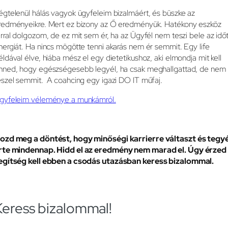
égtelenül hálás vagyok ügyfeleim bizalmáért, és büszke az
redményeikre. Mert ez bizony az Ő eredményük. Hatékony eszköz
árral dolgozom, de ez mit sem ér, ha az Ügyfél nem teszi bele az időt
nergiát. Ha nincs mögötte tenni akarás nem ér semmit. Egy life
éldával élve, hiába mész el egy dietetikushoz, aki elmondja mit kell
nned, hogy egészségesebb legyél, ha csak meghallgattad, de nem
eszel semmit. A coahcing egy igazi DO IT műfaj.
gyfeleim véleménye a munkámról.
ozd meg a döntést, hogy minőségi karrierre váltaszt és tegyé
rte mindennap. Hidd el az eredmény nem marad el. Úgy érzed
egítség kell ebben a csodás utazásban keress bizalommal.
Keress bizalommal!