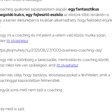
oaching gyakorlati tapasztalataim alapján
egy fantasztikus
egoldó kulcs, egy fejlesztő eszköz
az életünk több területén is.
gy a karrier életünkben is kiválóan alkalmazható, hogy fejlődést érjün
.
ogy mi a coaching és mit jelent a velem való közös munka során,
kkor
itt olvashatsz
:
ttps://eqmuhely.hu/2021/08/27/1000-business-coaching-ora/
ogy mik a különbség a tanácsadás, mentorálás és coaching között,
zaz mikor kire van szükséged, arról
itt olvashatsz
.
elen írás célja, hogy tisztázza, eloszlassa azokat a tévhiteket, amik a
oachinggal kapcsolatban felmerültek.
együk sorra miről nem szól a coaching…
és miről is szól.