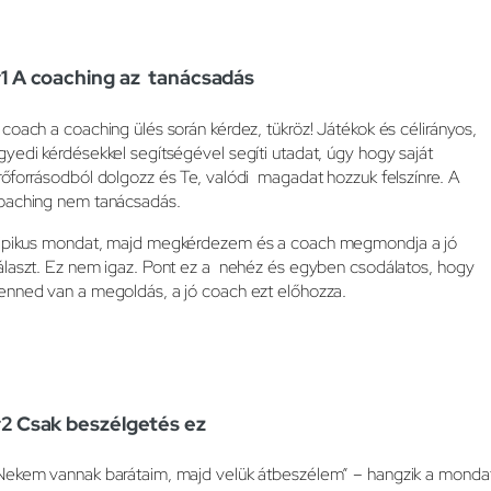
1 A coaching az tanácsadás
 coach a coaching ülés során kérdez, tükröz! Játékok és célirányos,
gyedi kérdésekkel segítségével segíti utadat, úgy hogy saját
rőforrásodból dolgozz és Te, valódi magadat hozzuk felszínre. A
oaching nem tanácsadás.
ipikus mondat, majd megkérdezem és a coach megmondja a jó
álaszt. Ez nem igaz. Pont ez a nehéz és egyben csodálatos, hogy
enned van a megoldás, a jó coach ezt előhozza.
2 Csak beszélgetés ez
Nekem vannak barátaim, majd velük átbeszélem” – hangzik a monda