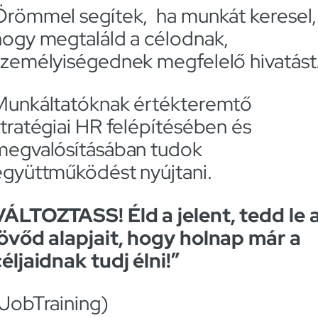
Örömmel segítek, ha munkát keresel,
hogy megtaláld a célodnak,
személyiségednek megfelelő hivatást
Munkáltatóknak értékteremtő
stratégiai HR felépítésében és
megvalósításában tudok
együttműködést nyújtani.
VÁLTOZTASS! Éld a jelent, tedd le 
jövőd alapjait, hogy holnap már a
céljaidnak tudj élni!”
(JobTraining)