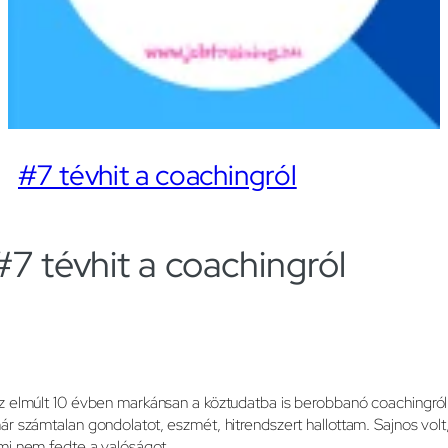
#7 tévhit a coachingról
#7 tévhit a coachingról
z elmúlt 10 évben markánsan a köztudatba is berobbanó coachingról
ár számtalan gondolatot, eszmét, hitrendszert hallottam. Sajnos volt
mi nem fedte a valóságot.