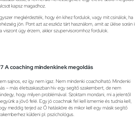
ulcsot kapsz magadhoz.
gyszer megkérdezték, hogy én kihez fordulok, vagy mit csinálok, ha
ehézség jön. Pont azt az eszköz tárt használom, amit az ülése során i
a viszont úgy érzem, akkor szupervisoromhoz fordulok.
7 A coaching mindenkinek megoldás
em sajnos, ez így nem igaz. Nem mindenki coacholható. Mindenki
ás – más életszakaszban hív egy segítő szakembert, de nem
indegy, hogy milyen problémával. Szoktam mondani, mi a jelentől
együnk a jövő felé. Egy jó coachnak fel kell ismernie és tudnia kell,
ogy meddig terjed az Ő hatásköre és mikor kell egy másik segítő
zakemberhez küldeni pl. pszichológus.