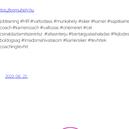
ttps://eqmuhely.hu
jobtraining #HR #valtoztass #munkahely #siker #karrier #sajatkarri
coach #karriercoach #valtozas #onismeret #cel
csinaldaztamitszeretsz #allasinterju #bertargyalashaladas #fejlode
boldogsag #imadomahivatasom #karriersiker #tevhitek
coachingtevhit
2022. 06. 22.