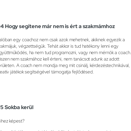
4 Hogy segítene már nem is ért a szakmámhoz
alóban egy coachoz nem csak azok mehetnek, akiknek egyezik a
zakmájuk, végzettségük. Tehát akkor is tud hatékony lenni egy
gyüttműködés, ha nem tud programozni, vagy nem mérnök a coach
iszen nem szakmához kell érteni, nem tanácsot adunk az adott
erületen. A coach nem mondja meg mit csinálj, kérdezéstechnikával,
reatív játékok segítségével támogatja fejlődésed.
5 Sokba kerül
ihez képest?