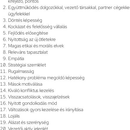
kifejező, pontos
Együttműködés dolgozókkal, vezető társakkal, partner cégekke
ügyfelekkel
Döntés képesség
Kockázat és felelősség vállalás
Fejlődés elősegítése
Nyitottság az új ötletekre
Magas etikai és morális elvek
Releváns tapasztalat
Empátia
Stratégiai szemlélet
Rugalmasság
Hatékony probléma megoldó képesség
Mások motiválása
Kiváló konfliktus kezelés
Visszacsatolások, visszajelzések
Nyitott gondolkodás mód
Változások gyors kezelése és irányítása
Lojális
Alázat és szerénység
Vezetői aktív jelenlét