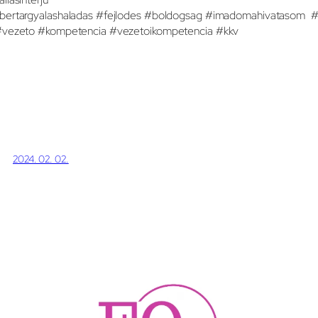
bertargyalashaladas #fejlodes #boldogsag #imadomahivatasom #
vezeto #kompetencia #vezetoikompetencia #kkv
2024. 02. 02.