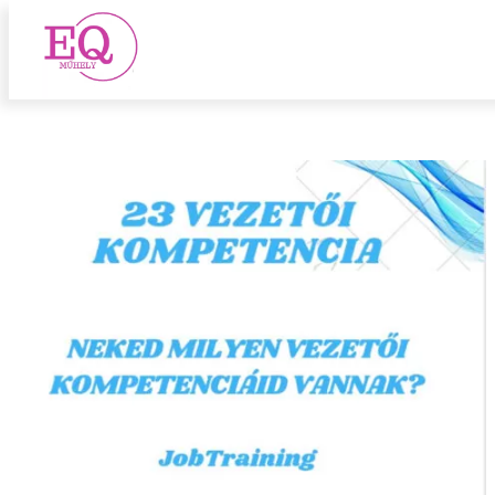
vezetői
Ugrás
a
tartalomhoz