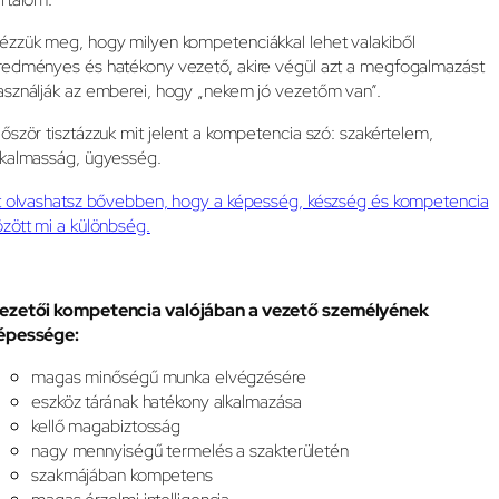
ézzük meg, hogy milyen kompetenciákkal lehet valakiből
redményes és hatékony vezető, akire végül azt a megfogalmazást
asználják az emberei, hogy „nekem jó vezetőm van”.
lőször tisztázzuk mit jelent a kompetencia szó: szakértelem,
lkalmasság, ügyesség.
tt olvashatsz bővebben, hogy a képesség, készség és kompetencia
özött mi a különbség.
ezetői kompetencia valójában a vezető személyének
épessége:
magas minőségű munka elvégzésére
eszköz tárának hatékony alkalmazása
kellő magabiztosság
nagy mennyiségű termelés a szakterületén
szakmájában kompetens