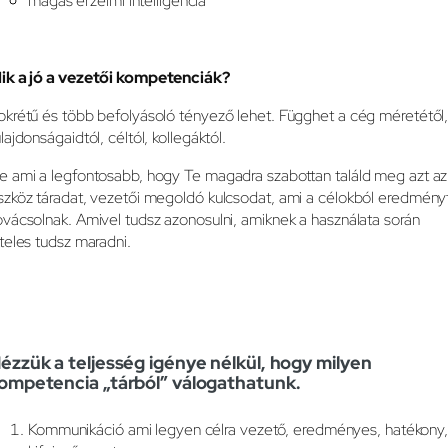
magas érzelmi intelligencia
ik a jó a vezetői kompetenciák?
okrétű és több befolyásoló tényező lehet. Függhet a cég méretétől
ulajdonságaidtól, céltól, kollegáktól.
e ami a legfontosabb, hogy Te magadra szabottan találd meg azt az
szköz táradat, vezetői megoldó kulcsodat, ami a célokból eredmény
ovácsolnak. Amivel tudsz azonosulni, amiknek a használata során
iteles tudsz maradni.
ézzük a teljesség igénye nélkül, hogy milyen
ompetencia „tárból” válogathatunk.
Kommunikáció ami legyen célra vezető, eredményes, hatékony