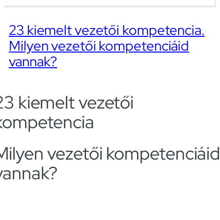
23 kiemelt vezetői kompetencia.
Milyen vezetői kompetenciáid
vannak?
23 kiemelt vezetői
kompetencia
Milyen vezetői kompetenciái
vannak?