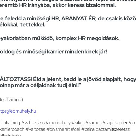
eremtő HR irányába, akkor keress bizalommal.
e feledd a minőségi HR, ARANYAT ÉR, de csak is közö
élokkal, tettekkel.
yakorlatban működő, komplex HR megoldások.
oldog és minőségi karrier mindenkinek jár!
ÁLTOZTASS! Éld a jelent, tedd le a jövőd alapjait, hog
olnap már a céljaidnak tudj élni!”
JobTraining)
ttps://eqmuhely.hu
jobtraining #valtoztass #munkahely #siker #karrier #sajatkarrier #c
karriercoach #valtozas #onismeret #cel #csinaldaztamitszeretsz
allasinterju