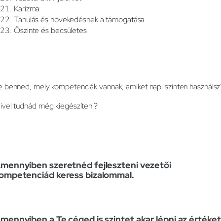
Karizma
Tanulás és növekedésnek a támogatása
Őszinte és becsületes
e benned, mely kompetenciák vannak, amiket napi szinten használsz
ivel tudnád még kiegészíteni?
mennyiben szeretnéd fejleszteni vezetői
ompetenciád keress bizalommal.
mennyiben a Te céged is szintet akar lépni az értéket