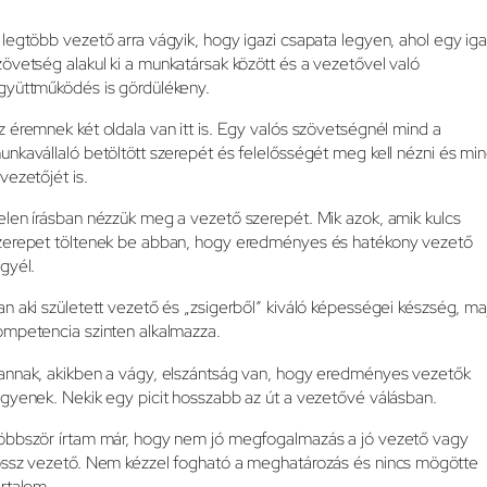
 legtöbb vezető arra vágyik, hogy igazi csapata legyen, ahol egy iga
zövetség alakul ki a munkatársak között és a vezetővel való
gyüttműködés is gördülékeny.
z éremnek két oldala van itt is. Egy valós szövetségnél mind a
unkavállaló betöltött szerepét és felelősségét meg kell nézni és mi
 vezetőjét is.
elen írásban nézzük meg a vezető szerepét. Mik azok, amik kulcs
zerepet töltenek be abban, hogy eredményes és hatékony vezető
egyél.
an aki született vezető és „zsigerből” kiváló képességei készség, ma
ompetencia szinten alkalmazza.
annak, akikben a vágy, elszántság van, hogy eredményes vezetők
egyenek. Nekik egy picit hosszabb az út a vezetővé válásban.
öbbször írtam már, hogy nem jó megfogalmazás a jó vezető vagy
ossz vezető. Nem kézzel fogható a meghatározás és nincs mögötte
artalom.