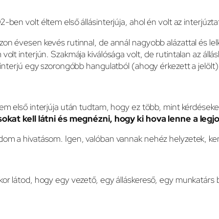
-ben volt éltem első állásinterjúja, ahol én volt az interjúzta
on évesen kevés rutinnal, de annál nagyobb alázattal és lel
volt interjún. Szakmája kiválósága volt, de rutintalan az ál
sinterjú egy szorongóbb hangulatból (ahogy érkezett a jelöl
em első interjúja után tudtam, hogy ez több, mint kérdéseke
sokat kell látni és megnézni, hogy ki hova lenne a leg
dom a hivatásom. Igen, valóban vannak nehéz helyzetek, k
or látod, hogy egy vezető, egy álláskereső, egy munkatárs 