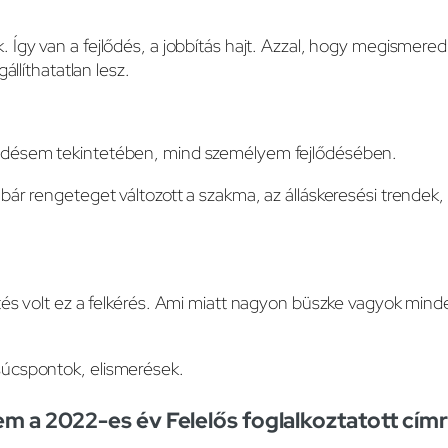
 Így van a fejlődés, a jobbítás hajt. Azzal, hogy megismere
llíthatatlan lesz.
ődésem tekintetében, mind személyem fejlődésében.
bár rengeteget változott a szakma, az álláskeresési trend
és volt ez a felkérés. Ami miatt nagyon büszke vagyok mind
úcspontok, elismerések.
zem a 2022-es év Felelős foglalkoztatott cím