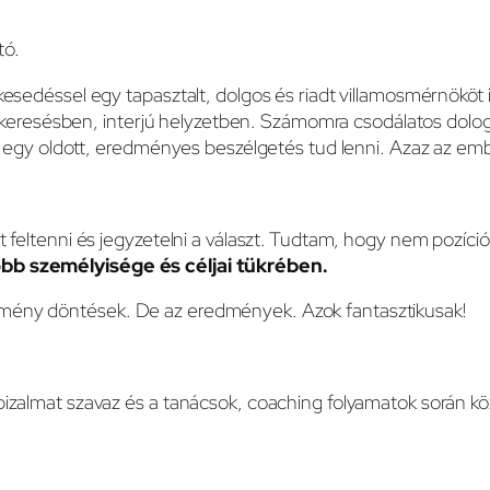
tó.
kesedéssel egy tapasztalt, dolgos és riadt villamosmérnököt
láskeresésben, interjú helyzetben. Számomra csodálatos dolog 
t) egy oldott, eredményes beszélgetés tud lenni. Azaz az emb
t feltenni és jegyzetelni a választ. Tudtam, hogy nem pozíc
jobb személyisége és céljai tükrében.
emény döntések. De az eredmények. Azok fantasztikusak!
bizalmat szavaz és a tanácsok, coaching folyamatok során k