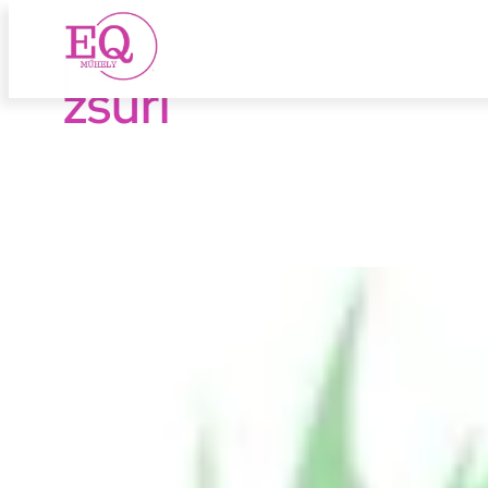
zsűri
Ugrás
a
tartalomhoz