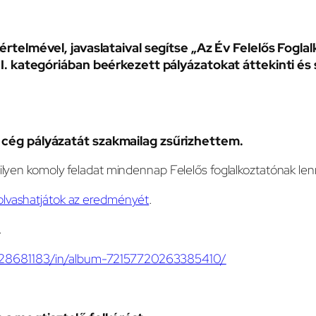
értelmével, javaslataival segítse „Az Év Felelős Fogla
 I. kategóriában beérkezett pályázatokat áttekinti és
 cég pályázatát szakmailag zsűrizhettem.
lyen komoly feladat mindennap Felelős foglalkoztatónak lenni
 olvashatjátok az eredményét
.
.
1728681183/in/album-72157720263385410/