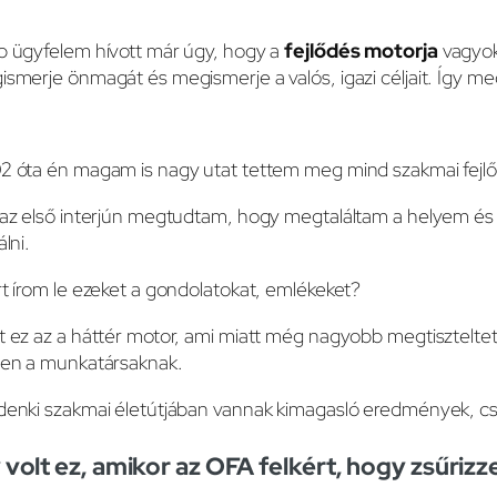
b ügyfelem hívott már úgy, hogy a
fejlődés motorja
vagyok.
smerje önmagát és megismerje a valós, igazi céljait. Így megá
2 óta én magam is nagy utat tettem meg mind szakmai fejl
az első interjún megtudtam, hogy megtaláltam a helyem és 
álni.
t írom le ezeket a gondolatokat, emlékeket?
 ez az a háttér motor, ami miatt még nagyobb megtiszteltet
yen a munkatársaknak.
enki szakmai életútjában vannak kimagasló eredmények, cs
 volt ez, amikor az OFA felkért, hogy zsűriz