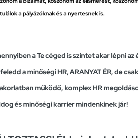
zönöm a bizalmat, köszönöm az elismerést, köszönöm 
tulálok a pályázóknak és a nyertesnek is.
nnyiben a Te céged is szintet akar lépni az
feledd a minőségi HR, ARANYAT ÉR, de csak i
akorlatban működő, komplex HR megoldáso
dog és minőségi karrier mindenkinek jár!