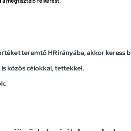
a megtisztelő felkérést.
 értéket teremtő HR irányába, akkor keress 
s közös célokkal, tettekkel.
k.