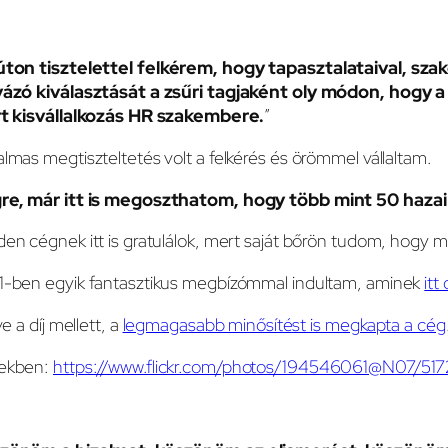
ton tisztelettel felkérem, hogy tapasztalataival, szak
yázó kiválasztását a zsűri tagjaként oly módon, hogy a
rt kisvállalkozás HR szakembere.
”
lmas megtiszteltetés volt a felkérés és örömmel vállaltam.
re, már itt is megoszthatom, hogy több mint 50 hazai
en cégnek itt is gratulálok, mert saját bőrön tudom, hogy mi
1-ben egyik fantasztikus megbízómmal indultam, aminek
itt
tve a díj mellett, a
legmagasabb minősítést is megkapta a cég
ekben:
https://www.flickr.com/photos/194546061@N07/5