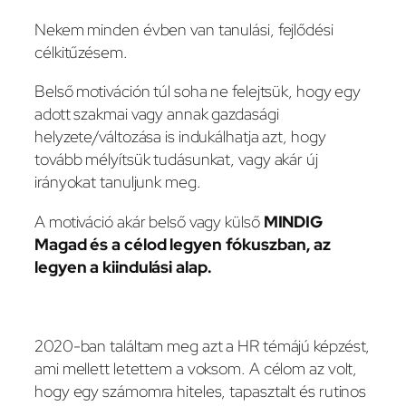
Nekem minden évben van tanulási, fejlődési
célkitűzésem.
Belső motiváción túl soha ne felejtsük, hogy egy
adott szakmai vagy annak gazdasági
helyzete/változása is indukálhatja azt, hogy
tovább mélyítsük tudásunkat, vagy akár új
irányokat tanuljunk meg.
A motiváció akár belső vagy külső
MINDIG
Magad és a célod legyen fókuszban, az
legyen a kiindulási alap.
2020-ban találtam meg azt a HR témájú képzést,
ami mellett letettem a voksom. A célom az volt,
hogy egy számomra hiteles, tapasztalt és rutinos