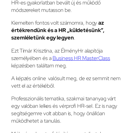
HR-es gyakorlatban bevált új és működő
módszereket mutasson be.
Kiemelten fontos volt számomra, hogy
az
értékrendünk és a HR „küldetésünk”,
szemléletünk egy legyen
.
Ezt Tímár Krisztina, az ÉlményHr alapítója
személyében és a
Business HR MasterClass
képzésben találtam meg.
A képzés online valósult meg, de ez semmit nem
vett el az értékéből.
Professzionális tematika, szakmai tananyag várt
egy valóban lelkes és vérprofi HR-sel. Ez is nagy
segítségemre volt abban is, hogy önállóan
működhetet a tanulás.