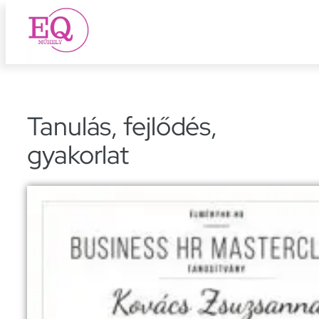
Ugrás
a
tartalomhoz
Tanulás, fejlődés,
gyakorlat