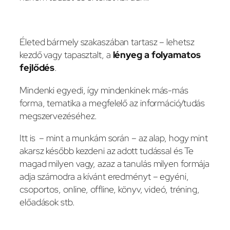
Életed bármely szakaszában tartasz – lehetsz
kezdő vagy tapasztalt, a
lényeg a folyamatos
fejlődés
.
Mindenki egyedi, így mindenkinek más-más
forma, tematika a megfelelő az információ/tudás
megszervezéséhez.
Itt is – mint a munkám során – az alap, hogy mint
akarsz később kezdeni az adott tudással és Te
magad milyen vagy, azaz a tanulás milyen formája
adja számodra a kívánt eredményt – egyéni,
csoportos, online, offline, könyv, videó, tréning,
előadások stb.