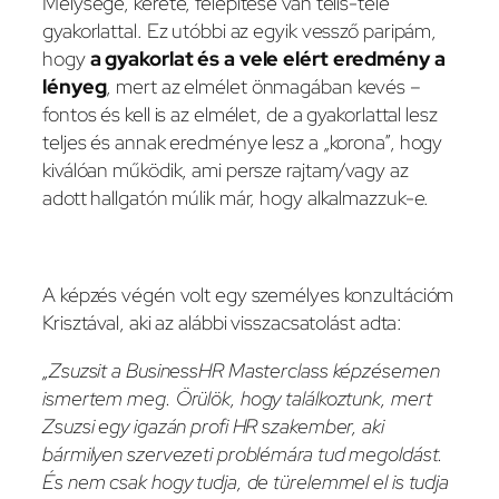
Mélysége, kerete, felépítése van telis-tele
gyakorlattal. Ez utóbbi az egyik vessző paripám,
hogy
a gyakorlat és a vele elért eredmény a
lényeg
, mert az elmélet önmagában kevés –
fontos és kell is az elmélet, de a gyakorlattal lesz
teljes és annak eredménye lesz a „korona”, hogy
kiválóan működik, ami persze rajtam/vagy az
adott hallgatón múlik már, hogy alkalmazzuk-e.
A képzés végén volt egy személyes konzultációm
Krisztával, aki az alábbi visszacsatolást adta:
„Zsuzsit a BusinessHR Masterclass képzésemen
ismertem meg. Örülök, hogy találkoztunk, mert
Zsuzsi egy igazán profi HR szakember, aki
bármilyen szervezeti problémára tud megoldást.
És nem csak hogy tudja, de türelemmel el is tudja