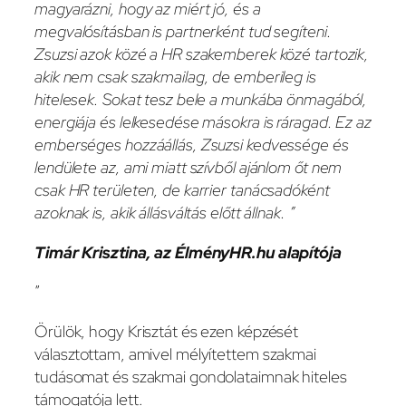
magyarázni, hogy az miért jó, és a
megvalósításban is partnerként tud segíteni.
Zsuzsi azok közé a HR szakemberek közé tartozik,
akik nem csak szakmailag, de emberileg is
hitelesek. Sokat tesz bele a munkába önmagából,
energiája és lelkesedése másokra is ráragad. Ez az
emberséges hozzáállás, Zsuzsi kedvessége és
lendülete az, ami miatt szívből ajánlom őt nem
csak HR területen, de karrier tanácsadóként
azoknak is, akik állásváltás előtt állnak. ”
Timár Krisztina, az ÉlményHR.hu alapítója
”
Örülök, hogy Krisztát és ezen képzését
választottam, amivel mélyítettem szakmai
tudásomat és szakmai gondolataimnak hiteles
támogatója lett.