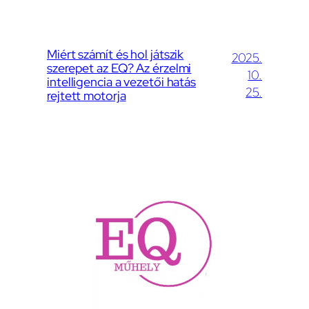
Miért számít és hol játszik
2025.
szerepet az EQ? Az érzelmi
10.
intelligencia a vezetői hatás
25.
rejtett motorja