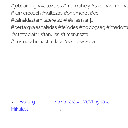
#jobtraining #valtoztass #munkahely #siker #karrier #
#karriercoach #valtozas #onismeret #cel
#csinaldaztamitszeretsz # #allasinterju
#bertargyalashaladas #fejlodes #boldogsag #imadom
#strategiaihr #tanulas #timarkriszta
#businesshrmasterclass #sikeresvizsga
←
Boldog
2020 zárása, 2021 nyitása
Mikulást!
→