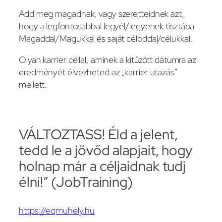
Add meg magadnak, vagy szeretteidnek azt,
hogy a legfontosabbal legyél/legyenek tisztába
Magaddal/Magukkal és saját céloddal/célukkal.
Olyan karrier céllal, aminek a kitűzött dátumra az
eredményét élvezheted az „karrier utazás”
mellett.
VÁLTOZTASS! Éld a jelent,
tedd le a jövőd alapjait, hogy
holnap már a céljaidnak tudj
élni!” (JobTraining)
https://eqmuhely.hu