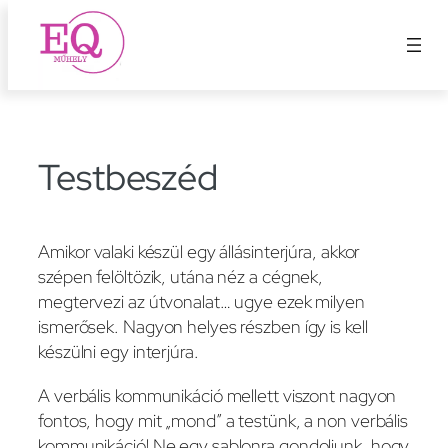
Ugrás
a
tartalomhoz
Testbeszéd
Amikor valaki készül egy állásinterjúra, akkor
szépen felöltözik, utána néz a cégnek,
megtervezi az útvonalat… ugye ezek milyen
ismerősek. Nagyon helyes részben így is kell
készülni egy interjúra.
A verbális kommunikáció mellett viszont nagyon
fontos, hogy mit „mond” a testünk, a non verbális
kommunikáció! Ne egy sablonra gondoljunk, hogy