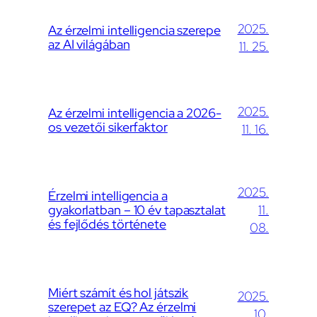
2025.
Az érzelmi intelligencia szerepe
az AI világában
11. 25.
2025.
Az érzelmi intelligencia a 2026-
os vezetői sikerfaktor
11. 16.
2025.
Érzelmi intelligencia a
gyakorlatban – 10 év tapasztalat
11.
és fejlődés története
08.
Miért számít és hol játszik
2025.
szerepet az EQ? Az érzelmi
10.