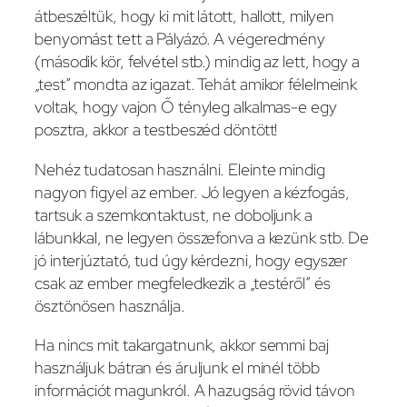
átbeszéltük, hogy ki mit látott, hallott, milyen
benyomást tett a Pályázó. A végeredmény
(második kör, felvétel stb.) mindig az lett, hogy a
„test” mondta az igazat. Tehát amikor félelmeink
voltak, hogy vajon Ő tényleg alkalmas-e egy
posztra, akkor a testbeszéd döntött!
Nehéz tudatosan használni. Eleinte mindig
nagyon figyel az ember. Jó legyen a kézfogás,
tartsuk a szemkontaktust, ne doboljunk a
lábunkkal, ne legyen összefonva a kezünk stb. De
jó interjúztató, tud úgy kérdezni, hogy egyszer
csak az ember megfeledkezik a „testéről” és
ösztönösen használja.
Ha nincs mit takargatnunk, akkor semmi baj
használjuk bátran és áruljunk el minél több
információt magunkról. A hazugság rövid távon