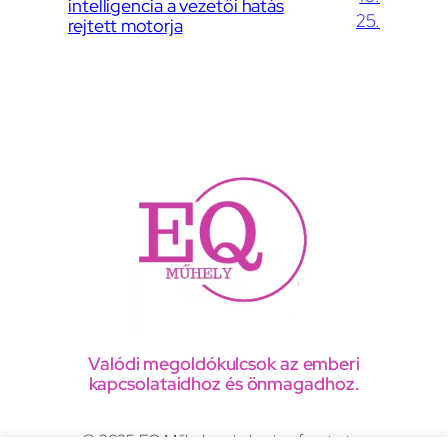
intelligencia a vezetői hatás
25.
rejtett motorja
Valódi megoldókulcsok az emberi
kapcsolataidhoz és önmagadhoz.
© 2025 EQ Műhely, minden jog fenntartva