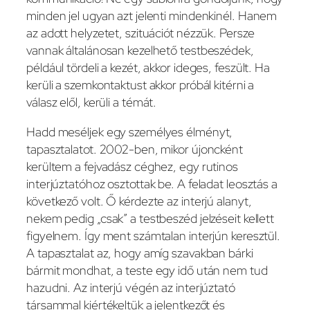
minden jel ugyan azt jelenti mindenkinél. Hanem
az adott helyzetet, szituációt nézzük. Persze
vannak általánosan kezelhető testbeszédek,
például tördeli a kezét, akkor ideges, feszült. Ha
kerüli a szemkontaktust akkor próbál kitérni a
válasz elől, kerüli a témát.
Hadd meséljek egy személyes élményt,
tapasztalatot. 2002-ben, mikor újoncként
kerültem a fejvadász céghez, egy rutinos
interjúztatóhoz osztottak be. A feladat leosztás a
következő volt. Ő kérdezte az interjú alanyt,
nekem pedig „csak” a testbeszéd jelzéseit kellett
figyelnem. Így ment számtalan interjún keresztül.
A tapasztalat az, hogy amíg szavakban bárki
bármit mondhat, a teste egy idő után nem tud
hazudni. Az interjú végén az interjúztató
társammal kiértékeltük a jelentkezőt és