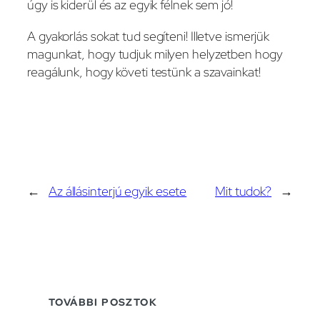
úgy is kiderül és az egyik félnek sem jó!
A gyakorlás sokat tud segíteni! Illetve ismerjük
magunkat, hogy tudjuk milyen helyzetben hogy
reagálunk, hogy követi testünk a szavainkat!
←
Az állásinterjú egyik esete
Mit tudok?
→
TOVÁBBI POSZTOK