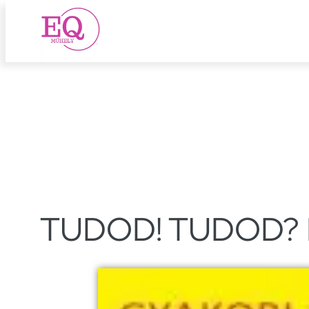
Ugrás
a
tartalomhoz
TUDOD! TUDOD? Elm