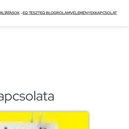
ÁLTATÁSOK
EQ TESZT
EQ BLOG
RÓLAM
VÉLEMÉNYEK
KAPCSOLAT
apcsolata