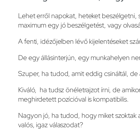
Lehet erről napokat, heteket beszélgetni, 
maximum egy jó beszélgetést, vagy olvasás
A fenti, idézőjelben lévő kijelentéseket s
De egy állásinterjún, egy munkahelyen ne
Szuper, ha tudod, amit eddig csináltál, de
Kiváló, ha tudsz önéletrajzot írni, de amik
meghirdetett pozícióval is kompatibilis.
Nagyon jó, ha tudod, hogy miket szoktak az
valós, igaz válaszodat?