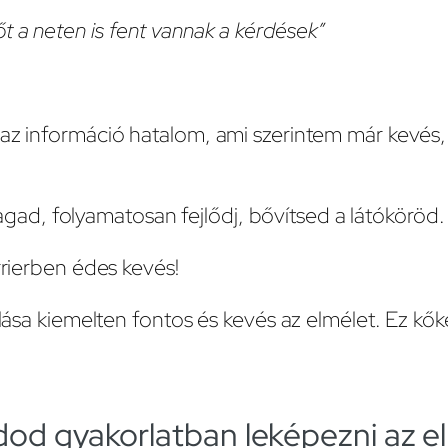
t a neten is fent vannak a kérdések”
 az információ hatalom, ami szerintem már kevés
d, folyamatosan fejlődj, bővítsed a látóköröd.
rrierben édes kevés!
lálása kiemelten fontos és kevés az elmélet. Ez k
dod gyakorlatban leképezni az e