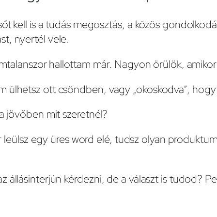
sőt kell is a tudás megosztás, a közös gondolkod
t, nyertél vele.
zámtalanszor hallottam már. Nagyon örülök, amiko
m ülhetsz ott csöndben, vagy „okoskodva”, hogy 
 a jövőben mit szeretnél?
or leülsz egy üres word elé, tudsz olyan produktum
 állásinterjún kérdezni, de a választ is tudod? 