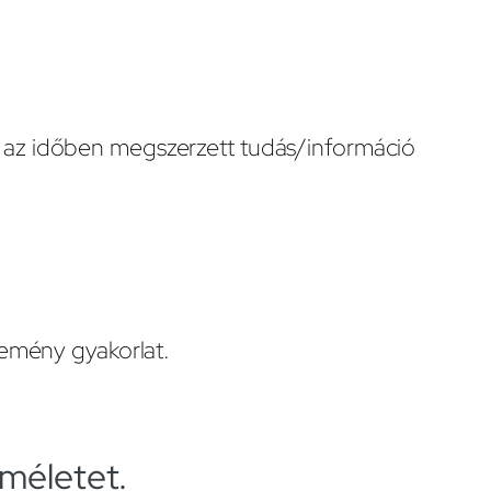
, az időben megszerzett tudás/információ
őkemény gyakorlat.
lméletet.