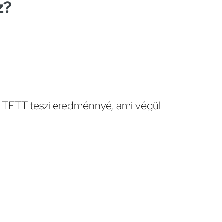
z?
. A TETT teszi eredménnyé, ami végül