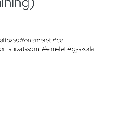
aining)
valtozas #onismeret #cel
adomahivatasom #elmelet #gyakorlat