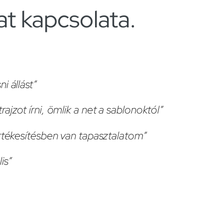
at kapcsolata.
i állást”
jzot írni, ömlik a net a sablonoktól”
rtékesítésben van tapasztalatom”
is”