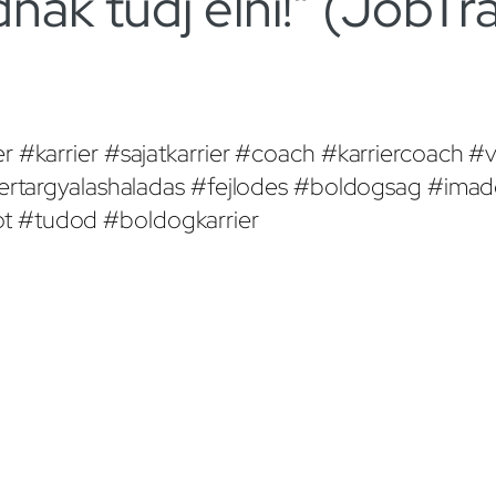
dnak tudj élni!” (JobTr
r #karrier #sajatkarrier #coach #karriercoach #
 #bertargyalashaladas #fejlodes #boldogsag #im
t #tudod #boldogkarrier