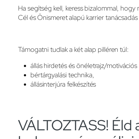
Ha segítség kell, keress bizalommal, hogy
Cél és Önismeret alapú karrier tanácsadás 
Támogatni tudlak a két alap pilléren túl:
állás hirdetés és önéletrajz/motiváció
bértárgyalási technika,
állásinterjúra felkészítés
VÁLTOZTASS! Éld a j