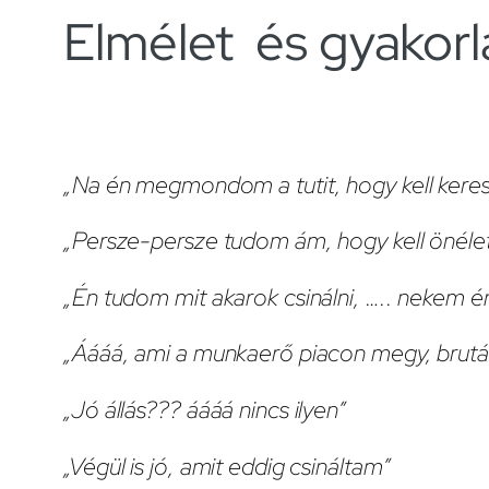
Elmélet és gyakorl
„Na én megmondom a tutit, hogy kell keresn
„Persze-persze tudom ám, hogy kell önéletra
„Én tudom mit akarok csinálni, ….. nekem é
„Áááá, ami a munkaerő piacon megy, brutál
„Jó állás??? áááá nincs ilyen”
„Végül is jó, amit eddig csináltam”