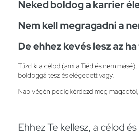
Neked boldog a karrier él
Nem kell megragadni a nem
De ehhez kevés lesz az ha
Tűzd ki a célod (ami a Tiéd és nem másé), 
boldoggá tesz és elégedett vagy.
Nap végén pedig kérdezd meg magadtól, 
Ehhez Te kellesz, a célod és