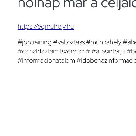
holnap már a céljai
https://eqmuhely.hu
#jobtraining #valtoztass #munkahely #sike
#csinaldaztamitszeretsz # #allasinterju
#informaciohatalom #idobenazinformacio