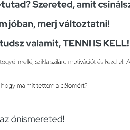
etutad? Szereted, amit csináls
 jóban, merj változtatni!
 tudsz valamit, TENNI IS KELL!
tegyél mellé, szikla szilárd motivációt és kezd el
hogy ma mit tettem a célomért?
 az önismereted!