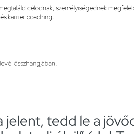
 megtaláld célodnak, személyiségednek megfelelő
és karrier coaching.
s levél összhangjában,
elent, tedd le a jövőd