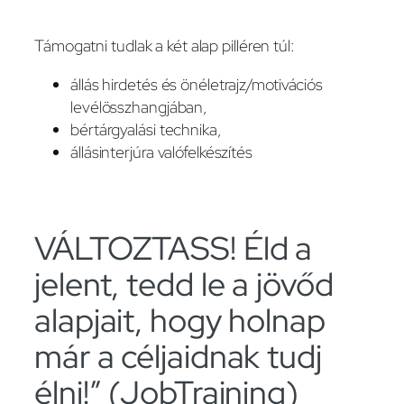
Támogatni tudlak a két alap pilléren túl:
állás hirdetés és önéletrajz/motivációs
levélösszhangjában,
bértárgyalási technika,
állásinterjúra valófelkészítés
VÁLTOZTASS! Éld a
jelent, tedd le a jövőd
alapjait, hogy holnap
már a céljaidnak tudj
élni!” (JobTraining)