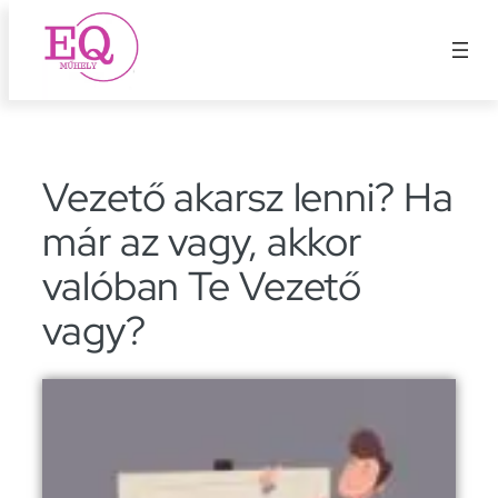
Ugrás
a
tartalomhoz
Vezető akarsz lenni? Ha
már az vagy, akkor
valóban Te Vezető
vagy?