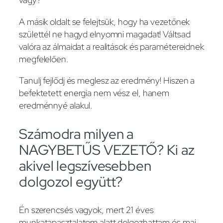
A másik oldalt se felejtsük, hogy ha vezetőnek
születtél ne hagyd elnyomni magadat! Váltsad
valóra az álmaidat a realitások és paramétereidnek
megfelelően.
Tanulj fejlődj és meglesz az eredmény! Hiszen a
befektetett energia nem vész el, hanem
eredménnyé alakul.
Számodra milyen a
NAGYBETŰS VEZETŐ? Ki az
akivel legszívesebben
dolgozol együtt?
Én szerencsés vagyok, mert 21 éves
munkatapasztalatom alatt dolgozhattam és mai