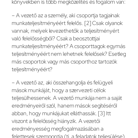
könyvekben is több megközelítés és fogalom van:
– A vezető az a személy, aki csoportja tagjainak
munkateljesítményéért felelős. [2] Csak olyanok
vannak, melyek levezethetők a teljesítményért
való felelősségből? Csak a beosztottjai
munkateljesítményéért? A csoporttagok egymás
teljesítményéért nem lehetnek felelősek? Esetleg
más csoportok vagy más csoporthoz tartozók
teljesítményéért?
– A vezető az, aki összehangolja és felügyeli
mások munkáját, hogy a szervezeti célok
teljesülhessenek. A vezető munkája nem a saját
eredményeiről szól, hanem mások segítéséről
abban, hogy munkájukat elláthassák. [3] Itt
viszont a felelősség hiányzik. A vezetői
eredményesség megfogalmazásában a
felettesek szempontja (ti. a feladatok teljesülése)