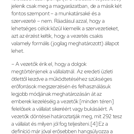
jelenik csak meg a magyarázatban, de a másik két
fontos szempont – a munkatársaké és a
szervezeté – nem. Ráadásul azzal, hogy a
lehetséges célok közül kiemelik a szervezetieket,
azt az érzést keltik, hogy a vezetés csakis
valamely formális (jogilag meghatározott) állapot
lehet.
– A vezetők érik el, hogy a dolgok
megtörténjenek a vállalatnál. Az eredeti üzleti
ötlettől kezdve a működtetéséhez szükséges
erőforrások megszerzésén és felhasználásuk
legjobb módjának meghatározásán át az
emberek kezeléséig a vezetők [minden téren]
felelősek a vállalat sikeréért vagy bukásáért. A
vezetők döntései határoztatják meg, mit 292 tesz
a vállalat és milyen jól fog teljesíteni.[4] Ez a
definíció már jóval erősebben hangsúlyozza a