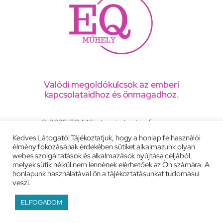
Valódi megoldókulcsok az emberi
kapcsolataidhoz és önmagadhoz.
© 2025 EQ Műhely, minden jog fenntartva
Kedves Látogató! Tájékoztatjuk, hogy a honlap felhasználói
élmény fokozásának érdekében sütiket alkalmazunk olyan
Adatkezelési tájékoztató
webes szolgáltatások és alkalmazások nyújtása céljából,
melyek sütik nélkül nem lennének elérhetőek az Ön számára. A
Általános szerződési feltételek
Impresszum
honlapunk használatával ön a tájékoztatásunkat tudomásul
veszi.
Weboldal:
peac.eu
ELFOGADOM