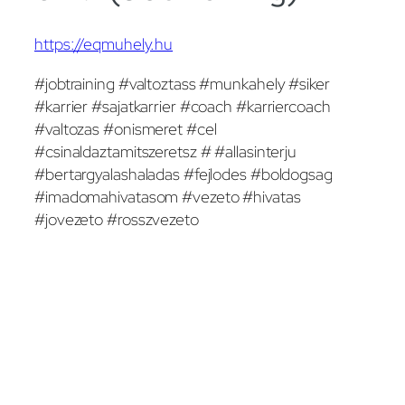
https://eqmuhely.hu
#jobtraining #valtoztass #munkahely #siker
#karrier #sajatkarrier #coach #karriercoach
#valtozas #onismeret #cel
#csinaldaztamitszeretsz # #allasinterju
#bertargyalashaladas #fejlodes #boldogsag
#imadomahivatasom #vezeto #hivatas
#jovezeto #rosszvezeto