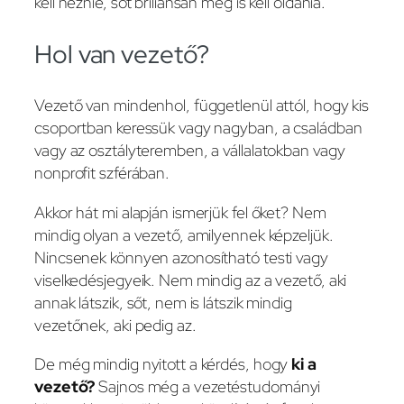
kell néznie, sőt briliánsan meg is kell oldania.
Hol van vezető?
Vezető van mindenhol, függetlenül attól, hogy kis
csoportban keressük vagy nagyban, a családban
vagy az osztályteremben, a vállalatokban vagy
nonprofit szférában.
Akkor hát mi alapján ismerjük fel őket? Nem
mindig olyan a vezető, amilyennek képzeljük.
Nincsenek könnyen azonosítható testi vagy
viselkedésjegyeik. Nem mindig az a vezető, aki
annak látszik, sőt, nem is látszik mindig
vezetőnek, aki pedig az.
De még mindig nyitott a kérdés, hogy
ki a
vezető?
Sajnos még a vezetéstudományi