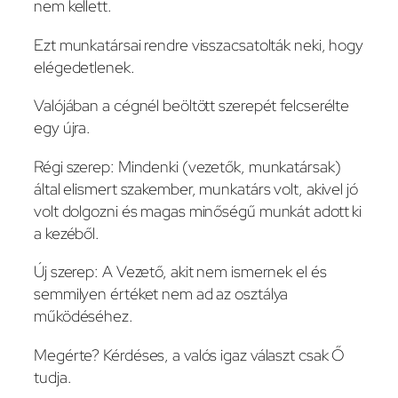
nem kellett.
Ezt munkatársai rendre visszacsatolták neki, hogy
elégedetlenek.
Valójában a cégnél beöltött szerepét felcserélte
egy újra.
Régi szerep: Mindenki (vezetők, munkatársak)
által elismert szakember, munkatárs volt, akivel jó
volt dolgozni és magas minőségű munkát adott ki
a kezéből.
Új szerep: A Vezető, akit nem ismernek el és
semmilyen értéket nem ad az osztálya
működéséhez.
Megérte? Kérdéses, a valós igaz választ csak Ő
tudja.