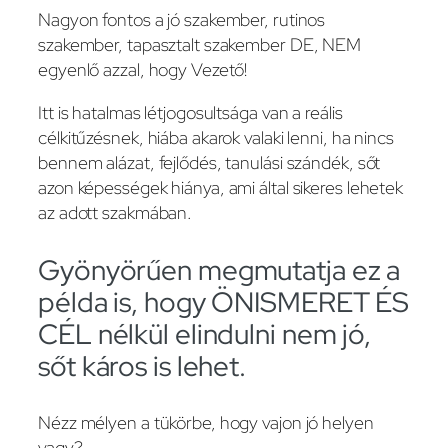
Nagyon fontos a jó szakember, rutinos
szakember, tapasztalt szakember DE, NEM
egyenlő azzal, hogy Vezető!
Itt is hatalmas létjogosultsága van a reális
célkitűzésnek, hiába akarok valaki lenni, ha nincs
bennem alázat, fejlődés, tanulási szándék, sőt
azon képességek hiánya, ami által sikeres lehetek
az adott szakmában.
Gyönyörűen megmutatja ez a
példa is, hogy ÖNISMERET ÉS
CÉL nélkül elindulni nem jó,
sőt káros is lehet.
Nézz mélyen a tükörbe, hogy vajon jó helyen
vagy?