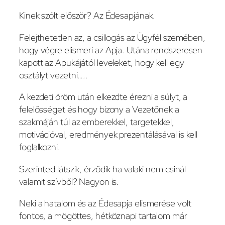
Kinek szólt először? Az Édesapjának.
Felejthetetlen az, a csillogás az Ügyfél szemében,
hogy végre elismeri az Apja. Utána rendszeresen
kapott az Apukájától leveleket, hogy kell egy
osztályt vezetni…..
A kezdeti öröm után elkezdte érezni a súlyt, a
felelősséget és hogy bizony a Vezetőnek a
szakmáján túl az emberekkel, targetekkel,
motivációval, eredmények prezentálásával is kell
foglalkozni.
Szerinted látszik, érződik ha valaki nem csinál
valamit szívből? Nagyon is.
Neki a hatalom és az Édesapja elismerése volt
fontos, a mögöttes, hétköznapi tartalom már