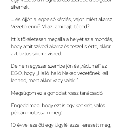
sikernek.
….és jöjjön a legbelső kérdés, vajon miért akarsz
Vezető lenni? Mi az, ami hajt téged?
Itt is tökéletesen megállja a helyét az a mondás,
hogy amit szívből akarsz és teszel is érte, akkor
azt biztos sikerre viszed.
De nem egyszer szembe jön és „rádumál” az
EGO, hogy „Halló, halló Neked vezetőnek kell
lenned, mert akkor vagy valaki!”
Megsúgom ez a gondolat rossz tanácsadó.
Engedd meg, hogy ezt is egy konkrét, valós
példán mutassam meg:
10 évvel ezelőtt egy Ügyfél azzal keresett meg,