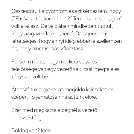
Összeszorult a gyomrom és azt kérdeztem, hogy
„TE is Vezető akarsz lenni?” Természetesen „igen”
volt a válasz. De valójában mindketten tudtuk,
hogy az igazi válasz a „nem”. De sajnos az is
lehetséges, hogy annyi ideig ebben a szellemben
élt, hogy nincs is más választása.
Fel sem mérte, hogy mekkora súlya és
felelőssége van egy vezetőnek, csak megfelelési
kényszer volt benne.
Átbeszéltük a gyakorlati megoldó kulcsokat és
szépen, folyamatosan haladtunk előre.
Szerinted megkapta a cégnél a vezető
beosztást? Igen.
Boldog volt? Igen.