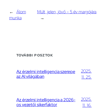
←
Álom
Múlt, jelen, jövő – 5 év margójára
munka
→
TOVÁBBI POSZTOK
2025.
Az érzelmi intelligencia szerepe
az AI világában
11. 25.
2025.
Az érzelmi intelligencia a 2026-
os vezetői sikerfaktor
11. 16.