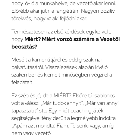
hogy jó-jó a munkahelye, de vezető akar lenni.
Előrébb akar jutni a ranglétrán. Nagyon pozitív
törekvés, hogy valaki fejlődni akar.
Természetesen az első kérdések egyike volt,
hogy
Miért? Miért vonzó számára a Vezetői
beosztás?
Mesélt a karrier útjáról és eddigi szakmai
pályafutásáról. Visszajelzések alapján kiváló
szakember és kiemelt minőségben végzi el a
feladatait.
Ez szép és jó, de a MIÉRT? Elsőre túl sablonos
volt a válasz: „Már tudok annyit”, „Már van annyi
tapasztalat” stb. Egy – két coaching játék
segítségével fény derült a legmélyebb indokra.
„Apám azt mondta: Fiam, Te senki vagy, amíg
nem vagy vezető!