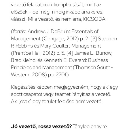
vezető feladatainak komplexitását, mint az
előzőek – de még mindig inkább arra keres,
választ, MI a vezető, és nem arra, KICSODA.
(forrás: Andrew J. DeBruin: Essentials of
Management (Cengage, 2012) p. 2. [3] Stephen
P. Robbins és Mary Coulter: Management
(Prentice Hall, 2012) p. 5. [4] James L. Burrow,
Brad Kleindl és Kenneth E. Everard: Business
Principles and Management (Thomson South-
Western, 2008) pp. 270f.)
Kiegészítés képpen megjegyezném, hogy aki egy
adott csapatot vagy teamet irányít az a vezető.
Aki „csak” egy terület felelőse nem vezető!
Jó vezető, rossz vezető?
Tényleg ennyire