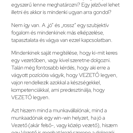
egyszerű lenne meghatározni? Egy jelzővel lehet
illetni és akkor is mindenki ugyan arra gondol?
Nem így van. A „jó” és „rossz” egy szubjektív
fogalom és mindenkinek más elképzelése,
tapasztalata és vágya van ezzel kapcsolatban.
Mindenkinek saját megítélése, hogy ki-mit keres
egy vezetőben, vagy kivel szeretne dolgozni.
Talán még fontosabb kérdés, hogy aki erre a
vágyott pozícióra vágyik, hogy VEZETŐ legyen,
vajon rendelkezik azokkal a készségekkel,
kompetenciákkal, ami predesztinálja, hogy
VEZETŐ legyen.
Azt hiszem mind a munkavállalónak, mind a
munkaadónak egy win-win helyzet, ha jó a
Vezető (akár felső-, vagy közép vezető), hiszem
egy Vezető is meghatározó szerepe a dolgozói