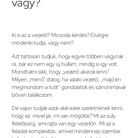
vagy?
Ki is az a vezető? Micsoda kérdés? Elvégre
mindenki tudja, vagy nem?
Azt biztosan tudjuk, hogy egyre többen vágynak
rá, bár ez nem egy új hullám, mindig is így volt.
Mondhatni sikk, hogy „vezető akarok lenni”.
Milyen „menő” dolog, ha valaki vezető, „majd én
megmondom a tutit” gondolatok és szinonimáival
bőven találkozom.
De vajon tudják azok akik ezek szeretnének lenni,
hogy ez mivel jár, mi van mögötte? Mi az súly,
felelősség, ami rajta van egy vezetőn. Mi az a
feladat komplexitás, amivel mindennap szembe