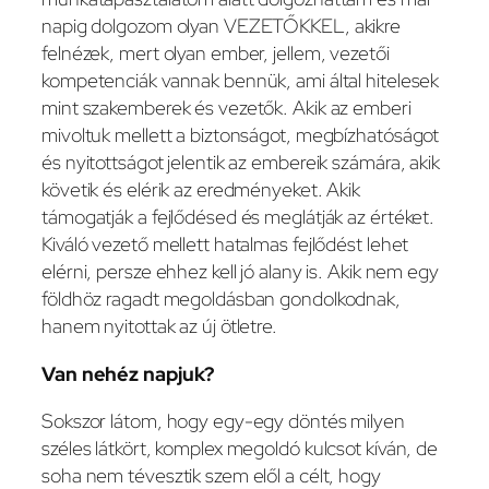
napig dolgozom olyan VEZETŐKKEL, akikre
felnézek, mert olyan ember, jellem, vezetői
kompetenciák vannak bennük, ami által hitelesek
mint szakemberek és vezetők. Akik az emberi
mivoltuk mellett a biztonságot, megbízhatóságot
és nyitottságot jelentik az embereik számára, akik
követik és elérik az eredményeket. Akik
támogatják a fejlődésed és meglátják az értéket.
Kiváló vezető mellett hatalmas fejlődést lehet
elérni, persze ehhez kell jó alany is. Akik nem egy
földhöz ragadt megoldásban gondolkodnak,
hanem nyitottak az új ötletre.
Van nehéz napjuk?
Sokszor látom, hogy egy-egy döntés milyen
széles látkört, komplex megoldó kulcsot kíván, de
soha nem tévesztik szem elől a célt, hogy