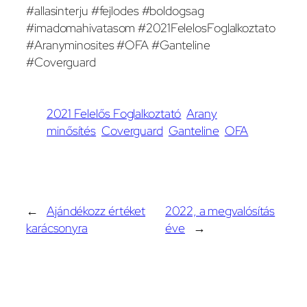
#allasinterju #fejlodes #boldogsag
#imadomahivatasom #2021FelelosFoglalkoztato
#Aranyminosites #OFA #Ganteline
#Coverguard
2021 Felelős Foglalkoztató
Arany
minősítés
Coverguard
Ganteline
OFA
←
Ajándékozz értéket
2022, a megvalósítás
karácsonyra
éve
→