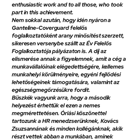
enthusiastic work and to all those, who took
part in this achievement.
Nem sokkal azután, hogy idén nyáron a
Ganteline-Coverguard felelős
foglalkoztatóként arany minősítést szerzett,
sikeresen versenybe szállt az Év Felelős
Foglalkoztatója pályázaton is. A díj az
elismerése annak a figyelemnek, amit a cég a
munkavállalóinak elégedettségére, kellemes
munkahelyi körülményeire, egyéni fejlődési
lehetőségeinek támogatására, valamint az
egészségmegőrzésükre fordít.
Büszkék vagyunk arra, hogy a második
helyezést érhettük el ezen a nemes
megmérettetésen. Óriási köszönettel
tartozunk a HR menedzserünknek, Kovács
Zsuzsannának és minden kollégánknak, akik
részt vettek abban a munkában, aminek