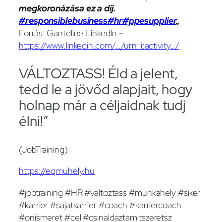
megkoronázása ez a díj.
#responsiblebusiness
#hr
#ppesupplier
„
Forrás: Ganteline LinkedIn –
https://www.linkedin.com/…/urn:li:activity…/
VÁLTOZTASS! Éld a jelent,
tedd le a jövőd alapjait, hogy
holnap már a céljaidnak tudj
élni!”
(JobTraining)
https://eqmuhely.hu
#jobtraining #HR #valtoztass #munkahely #siker
#karrier #sajatkarrier #coach #karriercoach
#onismeret #cel #csinaldaztamitszeretsz