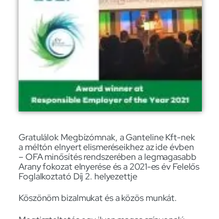
Gratulálok Megbízómnak, a Ganteline Kft-nek
a méltón elnyert elismeréseikhez az ide évben
– OFA minősítés rendszerében a legmagasabb
Arany fokozat elnyerése és a 2021-es év Felelős
Foglalkoztató Díj 2. helyezettje
Köszönöm bizalmukat és a közös munkát.