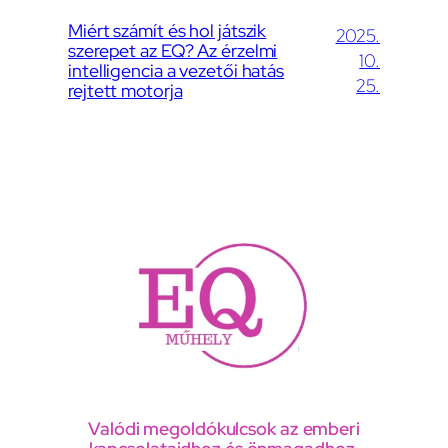
Miért számít és hol játszik
2025.
szerepet az EQ? Az érzelmi
10.
intelligencia a vezetői hatás
25.
rejtett motorja
Valódi megoldókulcsok az emberi