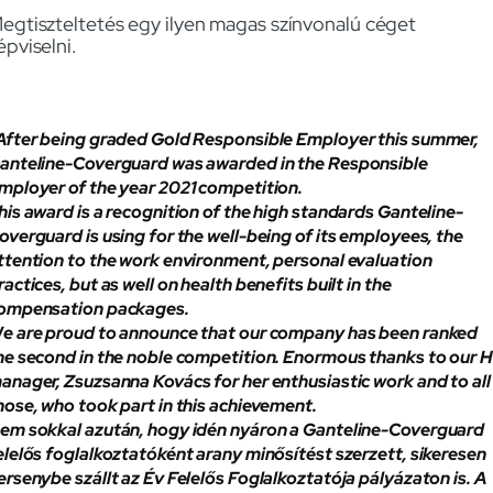
egtiszteltetés egy ilyen magas színvonalú céget
épviselni.
After being graded Gold Responsible Employer this summer,
anteline-Coverguard was awarded in the Responsible
mployer of the year 2021 competition.
his award is a recognition of the high standards Ganteline-
overguard is using for the well-being of its employees, the
ttention to the work environment, personal evaluation
ractices, but as well on health benefits built in the
ompensation packages.
e are proud to announce that our company has been ranked
he second in the noble competition. Enormous thanks to our 
anager, Zsuzsanna Kovács for her enthusiastic work and to all
hose, who took part in this achievement.
em sokkal azután, hogy idén nyáron a Ganteline-Coverguard
elelős foglalkoztatóként arany minősítést szerzett, sikeresen
ersenybe szállt az Év Felelős Foglalkoztatója pályázaton is. A