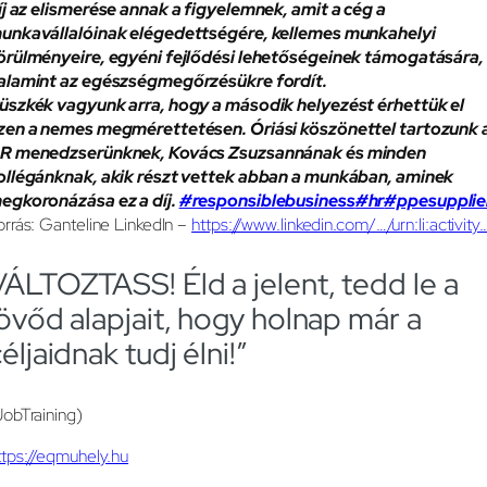
íj az elismerése annak a figyelemnek, amit a cég a
unkavállalóinak elégedettségére, kellemes munkahelyi
örülményeire, egyéni fejlődési lehetőségeinek támogatására,
alamint az egészségmegőrzésükre fordít.
üszkék vagyunk arra, hogy a második helyezést érhettük el
zen a nemes megmérettetésen. Óriási köszönettel tartozunk 
R menedzserünknek, Kovács Zsuzsannának és minden
ollégánknak, akik részt vettek abban a munkában, aminek
egkoronázása ez a díj.
#responsiblebusiness
#hr
#ppesupplie
orrás: Ganteline LinkedIn –
https://www.linkedin.com/…/urn:li:activity
VÁLTOZTASS! Éld a jelent, tedd le a
jövőd alapjait, hogy holnap már a
éljaidnak tudj élni!”
JobTraining)
ttps://eqmuhely.hu