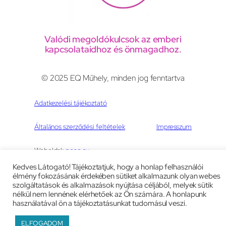
Valódi megoldókulcsok az emberi
kapcsolataidhoz és önmagadhoz.
© 2025 EQ Műhely, minden jog fenntartva
Adatkezelési tájékoztató
Általános szerződési feltételek
Impresszum
Weboldal:
peac.eu
Kedves Látogató! Tájékoztatjuk, hogy a honlap felhasználói
élmény fokozásának érdekében sütiket alkalmazunk olyan webes
szolgáltatások és alkalmazások nyújtása céljából, melyek sütik
nélkül nem lennének elérhetőek az Ön számára. A honlapunk
használatával ön a tájékoztatásunkat tudomásul veszi.
ELFOGADOM