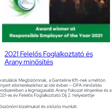
2021 Felelős Foglalkoztató és
Arany minősítés
ratulálok Megbízómnak, a Ganteline Kft-nek a méltón
lnyert elismeréseikhez az ide évben – OFA minősítés
endszerében a legmagasabb Arany fokozat elnyerése és a
021-es év Felelős Foglalkoztató Díj 2. helyezettje
öszönöm bizalmukat és a közös munkát.