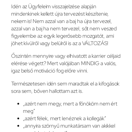
Idén az Ügyfeleim visszajelzése alapján
mindenkinek kellett újra tervezést készítenie,
nekem is! Nem azzal van a baj ha újra tervezel,
azzal van a baj ha nem tervezel, sőt nem veszed
figyelembe az egyik legerősebb mozgatót, ami
jöhet kívülről vagy belülről is az a VÁLTOZÁS!
Őszintén mennyire vagy elhivatott a karrier céljaid
elérése végett? Mert valójában MINDIG a valós,
igaz belső motiváció fog előre vinni.
Természetesen idén sem maradtak el a kifogások
sora sem, bőven hallottam azt is.
„azért nem megy, mert a főnököm nem ért
meg”
„azért félek, mert lenéznek a kollegák”
„annyira szörnyű munkatársam van akikkel