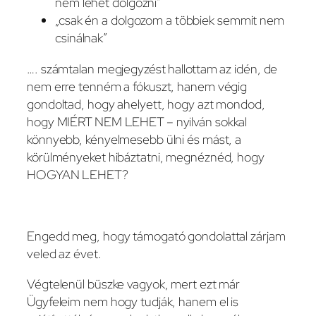
nem lehet dolgozni”
„csak én a dolgozom a többiek semmit nem
csinálnak”
…. számtalan megjegyzést hallottam az idén, de
nem erre tenném a fókuszt, hanem végig
gondoltad, hogy ahelyett, hogy azt mondod,
hogy MIÉRT NEM LEHET – nyilván sokkal
könnyebb, kényelmesebb ülni és mást, a
körülményeket hibáztatni, megnéznéd, hogy
HOGYAN LEHET?
Engedd meg, hogy támogató gondolattal zárjam
veled az évet.
Végtelenül büszke vagyok, mert ezt már
Ügyfeleim nem hogy tudják, hanem el is