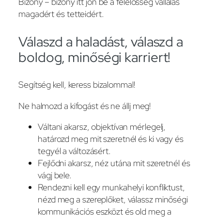
Bizony – bizony itt jön be a felelősség vállalás
magadért és tetteidért.
Válaszd a haladást, válaszd a
boldog, minőségi karriert!
Segítség kell, keress bizalommal!
Ne halmozd a kifogást és ne állj meg!
Váltani akarsz, objektívan mérlegelj,
határozd meg mit szeretnél és ki vagy és
tegyél a változásért.
Fejlődni akarsz, néz utána mit szeretnél és
vágj bele.
Rendezni kell egy munkahelyi konfliktust,
nézd meg a szereplőket, válassz minőségi
kommunikációs eszközt és old meg a