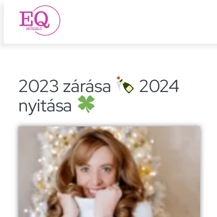
Ugrás
a
tartalomhoz
2023 zárása
2024
nyitása