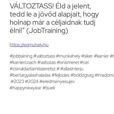
VÁLTOZTASS! Éld a jelent,
tedd le a jövőd alapjait, hogy
holnap már a céljaidnak tudj
élni!” (JobTraining)
https://eqmuhely.hu
#jobtraining #valtoztass #munkahely #siker #karrier #
#karriercoach #valtozas #onismeret #cel
#csinaldaztamitszeretsz # #allasinterju
#bertargyalashaladas #fejlodes #boldogsag #imadom
#2023 #2024 #eredmenyesujev
#happynewyear #buek