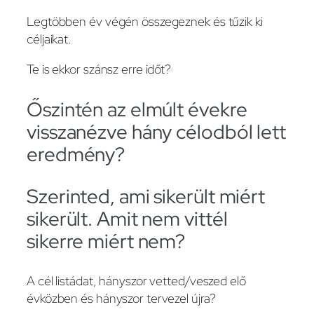
Legtöbben év végén összegeznek és tűzik ki
céljaikat.
Te is ekkor szánsz erre időt?
Őszintén az elmúlt évekre
visszanézve hány célodból lett
eredmény?
Szerinted, ami sikerült miért
sikerült. Amit nem vittél
sikerre miért nem?
A cél listádat, hányszor vetted/veszed elő
évközben és hányszor tervezel újra?