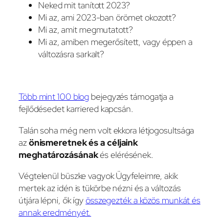
Neked mit tanított 2023?
Mi az, ami 2023-ban örömet okozott?
Mi az, amit megmutatott?
Mi az, amiben megerősített, vagy éppen a
változásra sarkalt?
Több mint 100 blog
bejegyzés támogatja a
fejlődésedet karriered kapcsán.
Talán soha még nem volt ekkora létjogosultsága
az
önismeretnek és a céljaink
meghatározásának
és elérésének.
Végtelenül büszke vagyok Ügyfeleimre, akik
mertek az idén is tükörbe nézni és a változás
útjára lépni, ők így
összegezték a közös munkát és
annak eredményét.