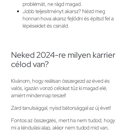
problémát, ne rágd magad.
Jobb teljesítményt akarsz? Nézd meg
honnan hova akarsz fejlődni és építsd fel a
lépéseidet és csináld.
Neked 2024-re milyen karrier
célod van?
Kívánom, hogy reálisan összegezd az éved és
valós, igazán vonzó célokat tűz ki magad elé,
amiért mindennap teszel!
Zárd tanulsággal, nyisd bátorsággal az új évet!
Fontos az összegzés, mert ha nem tudod, hogy
mi a kiindulási alap, akkor nem tudod mid van,