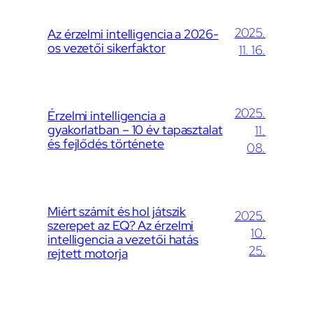
2025.
Az érzelmi intelligencia a 2026-
os vezetői sikerfaktor
11. 16.
2025.
Érzelmi intelligencia a
gyakorlatban – 10 év tapasztalat
11.
és fejlődés története
08.
Miért számít és hol játszik
2025.
szerepet az EQ? Az érzelmi
10.
intelligencia a vezetői hatás
25.
rejtett motorja