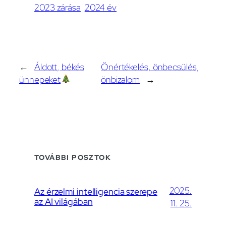
2023 zárása
2024 év
←
Áldott, békés
Önértékelés, önbecsülés,
ünnepeket
önbizalom
→
TOVÁBBI POSZTOK
2025.
Az érzelmi intelligencia szerepe
az AI világában
11. 25.