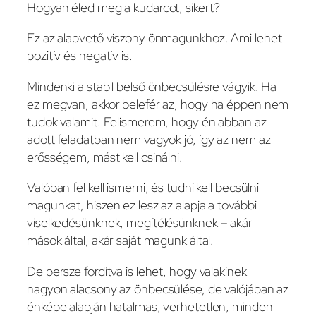
Hogyan éled meg a kudarcot, sikert?
Ez az alapvető viszony önmagunkhoz. Ami lehet
pozitív és negatív is.
Mindenki a stabil belső önbecsülésre vágyik. Ha
ez megvan, akkor belefér az, hogy ha éppen nem
tudok valamit. Felismerem, hogy én abban az
adott feladatban nem vagyok jó, így az nem az
erősségem, mást kell csinálni.
Valóban fel kell ismerni, és tudni kell becsülni
magunkat, hiszen ez lesz az alapja a további
viselkedésünknek, megítélésünknek – akár
mások által, akár saját magunk által.
De persze fordítva is lehet, hogy valakinek
nagyon alacsony az önbecsülése, de valójában az
énképe alapján hatalmas, verhetetlen, minden