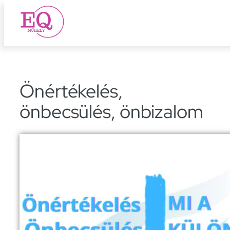
Ugrás
a
tartalomhoz
Önértékelés,
önbecsülés, önbizalom