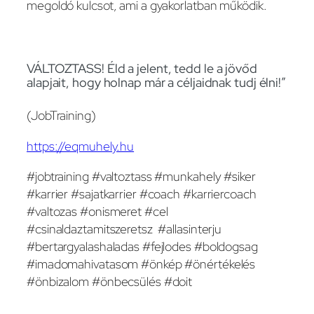
megoldó kulcsot, ami a gyakorlatban működik.
VÁLTOZTASS! Éld a jelent, tedd le a jövőd
alapjait, hogy holnap már a céljaidnak tudj élni!”
(JobTraining)
https://eqmuhely.hu
#jobtraining #valtoztass #munkahely #siker
#karrier #sajatkarrier #coach #karriercoach
#valtozas #onismeret #cel
#csinaldaztamitszeretsz #allasinterju
#bertargyalashaladas #fejlodes #boldogsag
#imadomahivatasom #önkép #önértékelés
#önbizalom #önbecsülés #doit