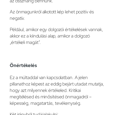
az összhang bennünk.
Az önmagunkról alkotott kép lehet pozitív és
negatív.
Például, amikor egy dolgozói értékelések vannak,
akkor ez a kiindulási alap, amikor a dolgozó
„értékeli magát”.
Önértékelés
Ez a múltaddal van kapcsolatban. A jelen
pillanathoz képest az eddig bejárt utadat mutatja,
hogy azt milyennek értékeled. Kritikai
megítélésed és minősítésed önmagadról –
képesség, magatartás, tevékenység.
Két irányból tud kialakulni: