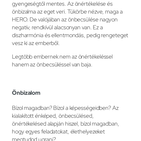
gyengeségtől mentes. Az önértékelése és
önbizalma az eget veri. Tükörbe nézve, maga a
HERO. De valójában az önbecsülése nagyon
negatív, rendkívül alacsonyan van. Ez a
diszharmónia és ellentmondás, pedig rengeteget
vesz ki az emberből.
Legtöbb embernek nem az önértékeléssel
hanem az önbecsüléssel van baja.
Önbizalom
Bízol magadban? Bízol a képességeidben? Az
kialakított énképed, önbecsülésed,
önértékelésed alapján hiszel, bízol magadban,
hogy egyes feladatokat, élethelyezeket
megtudod ugrani?