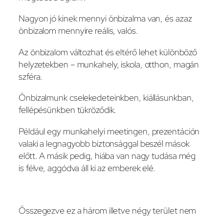
Nagyon jó kinek mennyi önbizalma van, és azaz
önbizalom mennyire reális, valós.
Az önbizalom változhat és eltérő lehet különböző
helyzetekben – munkahely, iskola, otthon, magán
szféra.
Önbizalmunk cselekedeteinkben, kiállásunkban,
fellépésünkben tükröződik.
Például egy munkahelyi meetingen, prezentáción
valaki a legnagyobb biztonsággal beszél mások
előtt. A másik pedig, hiába van nagy tudása még
is félve, aggódva áll ki az emberek elé.
Összegezve ez a három illetve négy terület nem