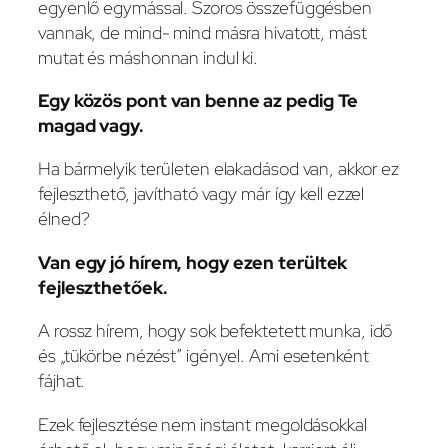
egyenlő egymással. Szoros összefüggésben
vannak, de mind- mind másra hivatott, mást
mutat és máshonnan indul ki.
Egy közös pont van benne az pedig Te
magad vagy.
Ha bármelyik területen elakadásod van, akkor ez
fejleszthető, javítható vagy már így kell ezzel
élned?
Van egy jó hírem, hogy ezen terültek
fejleszthetőek.
A rossz hírem, hogy sok befektetett munka, idő
és „tükörbe nézést” igényel. Ami esetenként
fájhat.
Ezek fejlesztése nem instant megoldásokkal