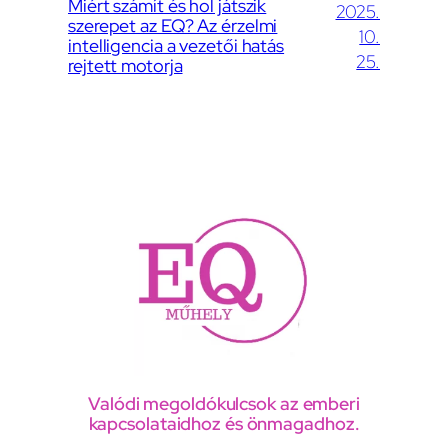
Miért számít és hol játszik
2025.
szerepet az EQ? Az érzelmi
10.
intelligencia a vezetői hatás
25.
rejtett motorja
Valódi megoldókulcsok az emberi
kapcsolataidhoz és önmagadhoz.