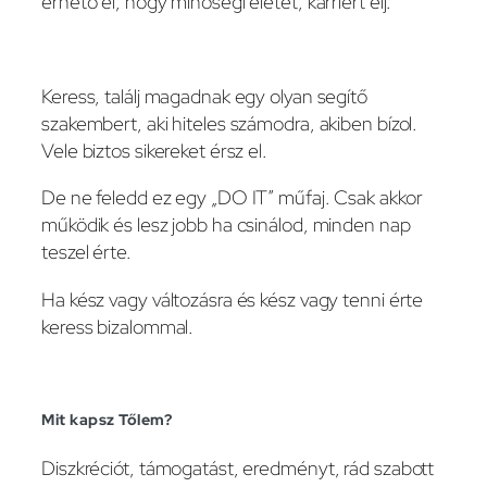
érhető el, hogy minőségi életet, karriert élj.
Keress, találj magadnak egy olyan segítő
szakembert, aki hiteles számodra, akiben bízol.
Vele biztos sikereket érsz el.
De ne feledd ez egy „DO IT” műfaj. Csak akkor
működik és lesz jobb ha csinálod, minden nap
teszel érte.
Ha kész vagy változásra és kész vagy tenni érte
keress bizalommal.
Mit kapsz Tőlem?
Diszkréciót, támogatást, eredményt, rád szabott