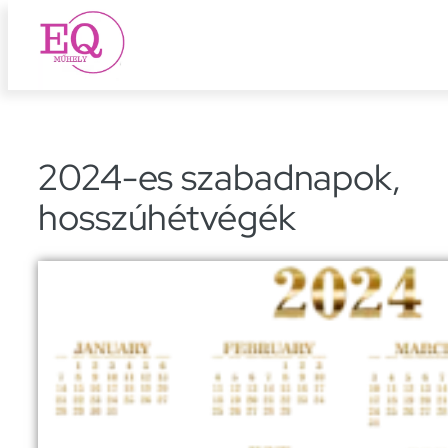
Ugrás
a
tartalomhoz
2024-es szabadnapok,
hosszúhétvégék