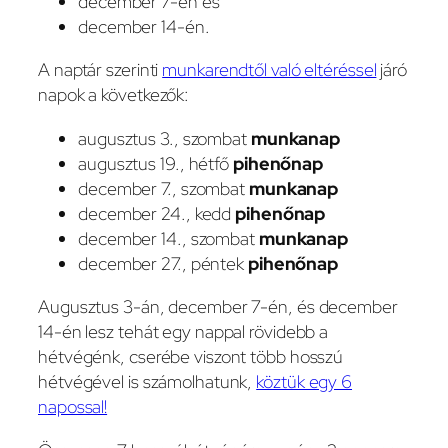
december 7-én és
december 14-én.
A naptár szerinti
munkarendtől való eltéréssel
járó
napok a következők:
augusztus 3., szombat
munkanap
augusztus 19., hétfő
pihenőnap
december 7., szombat
munkanap
december 24., kedd
pihenőnap
december 14., szombat
munkanap
december 27., péntek
pihenőnap
Augusztus 3-án, december 7-én, és december
14-én lesz tehát egy nappal rövidebb a
hétvégénk, cserébe viszont több hosszú
hétvégével is számolhatunk,
köztük egy 6
napossal!