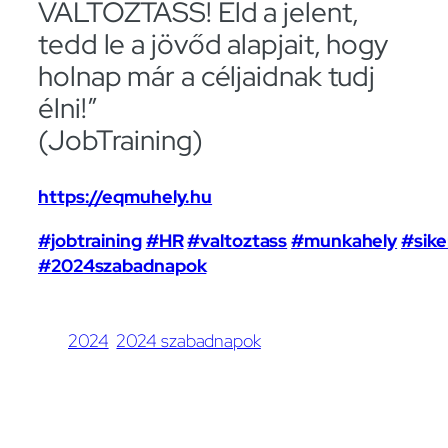
VÁLTOZTASS! Éld a jelent,
tedd le a jövőd alapjait, hogy
holnap már a céljaidnak tudj
élni!”
(JobTraining)
https://eqmuhely.hu
#jobtraining
#HR
#valtoztass
#munkahely
#sike
#2024szabadnapok
2024
2024 szabadnapok