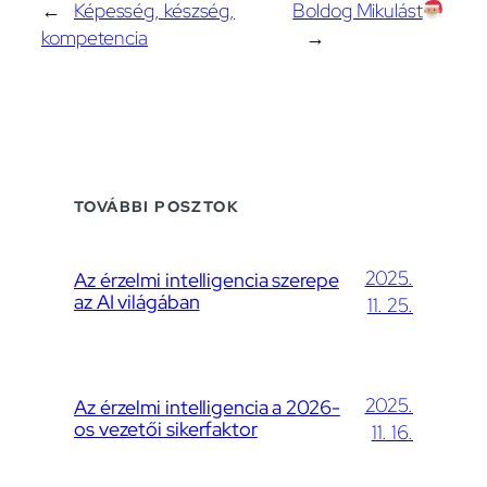
←
Képesség, készség,
Boldog Mikulást
kompetencia
→
TOVÁBBI POSZTOK
2025.
Az érzelmi intelligencia szerepe
az AI világában
11. 25.
2025.
Az érzelmi intelligencia a 2026-
os vezetői sikerfaktor
11. 16.