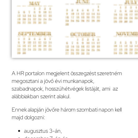
A HR portalon megjelent összegzést szeretném
megosztani a jövő évi munkanapok,
szabadnapok, hosszúhétvégek listáját, ami az
alábbiakban szerint alakul.
Ennek alapján jövőre három szombati napon kell
majd dolgozni:
augusztus 3-án,