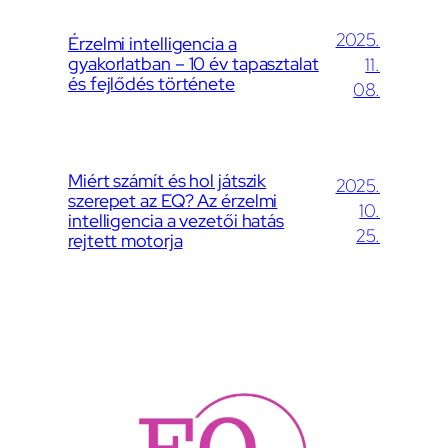
2025.
Érzelmi intelligencia a
gyakorlatban – 10 év tapasztalat
11.
és fejlődés története
08.
Miért számít és hol játszik
2025.
szerepet az EQ? Az érzelmi
10.
intelligencia a vezetői hatás
25.
rejtett motorja