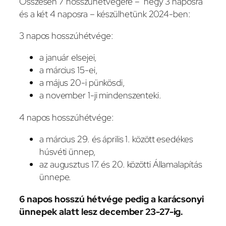
Összesen 7 hosszúhétvégére – négy 3 naposra
és a két 4 naposra – készülhetünk 2024-ben:
3 napos hosszúhétvége:
a január elsejei,
a március 15-ei,
a május 20-i pünkösdi,
a november 1-ji mindenszenteki.
4 napos hosszúhétvége:
a március 29. és április 1. között esedékes
húsvéti ünnep,
az augusztus 17. és 20. közötti Államalapítás
ünnepe.
6 napos hosszú hétvége pedig a karácsonyi
ünnepek alatt lesz december 23-27-ig.