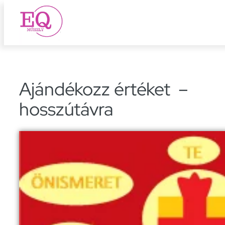
Ugrás
a
tartalomhoz
Ajándékozz értéket –
hosszútávra