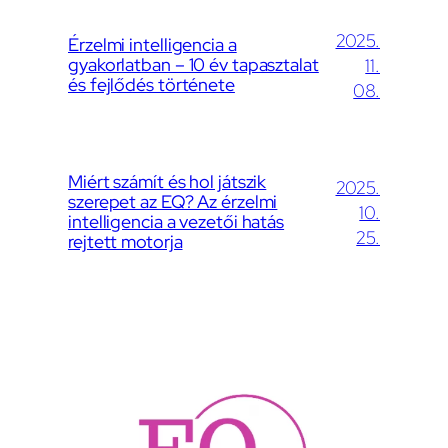
2025.
Érzelmi intelligencia a
gyakorlatban – 10 év tapasztalat
11.
és fejlődés története
08.
Miért számít és hol játszik
2025.
szerepet az EQ? Az érzelmi
10.
intelligencia a vezetői hatás
25.
rejtett motorja