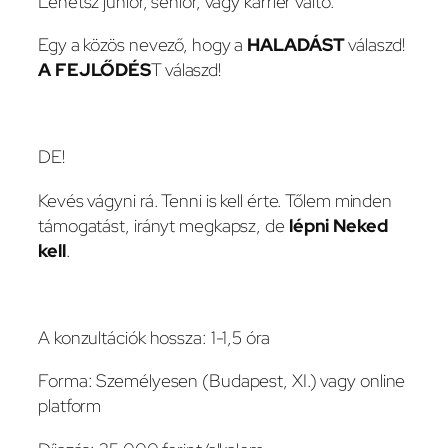
Lehetsz junior, senior, vagy karrier váltó.
Egy a közös nevező, hogy a
HALADÁST
válaszd!
A FEJLŐDÉS
T válaszd!
DE!
Kevés vágyni rá. Tenni is kell érte. Tőlem minden
támogatást, irányt megkapsz, de
lépni Neked
kell
.
A konzultációk hossza: 1-1,5 óra
Forma: Személyesen (Budapest, XI.) vagy online
platform