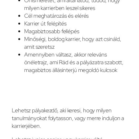
Önismeretet, ami által látod, tudod, hogy
milyen karrierben leszel sikeres
Cél meghatározás és elérés
Karrier út felépítés
Magabiztosabb fellépés
Minőségi, boldog karrier, hogy azt csináld,
amit szeretsz
Amennyiben váltasz, akkor releváns
önéletrajz, ami Rád és a pályázatra szabott,
magabiztos állásinterjú megoldó kulcsok
Lehetsz pályakezdő, aki keresi, hogy milyen
tanulmányokat folytasson, vagy merre induljon a
karrierjében.