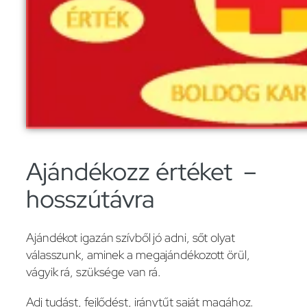
Ajándékozz értéket –
hosszútávra
Ajándékot igazán szívből jó adni, sőt olyat
válasszunk, aminek a megajándékozott örül,
vágyik rá, szüksége van rá.
Adj tudást, fejlődést, iránytűt saját magához.