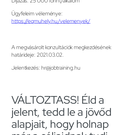
Díjazás: 25 000 forint/alkalom
Ügyfeleim véleménye:
https://eqmuhely.hu/velemenyek/
A megvásárolt konzultációk megkezdésének
határideje: 2021.03.02.
Jelentkezés: hr@jobtraining.hu
VÁLTOZTASS! Éld a
jelent, tedd le a jövőd
alapjait, hogy holnap