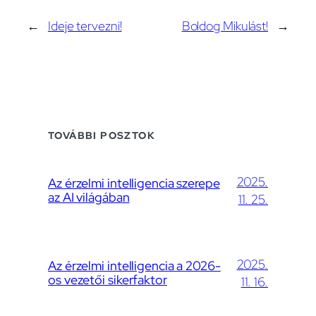
←
Ideje tervezni!
Boldog Mikulást!
→
TOVÁBBI POSZTOK
2025.
Az érzelmi intelligencia szerepe
az AI világában
11. 25.
2025.
Az érzelmi intelligencia a 2026-
os vezetői sikerfaktor
11. 16.