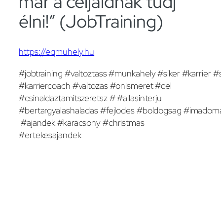
már a céljaidnak tudj
élni!” (JobTraining)
https://eqmuhely.hu
#jobtraining #valtoztass #munkahely #siker #karrier #
#karriercoach #valtozas #onismeret #cel
#csinaldaztamitszeretsz # #allasinterju
#bertargyalashaladas #fejlodes #boldogsag #imadom
#ajandek #karacsony #christmas
#ertekesajandek