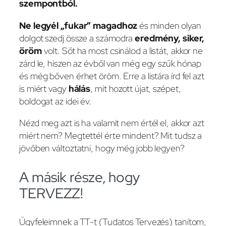
szempontból.
Ne legyél „fukar” magadhoz
és minden olyan
dolgot szedj össze a számodra
eredmény, siker,
öröm
volt. Sőt ha most csinálod a listát, akkor ne
zárd le, hiszen az évből van még egy szűk hónap
és még bőven érhet öröm. Erre a listára írd fel azt
is miért vagy
hálás
, mit hozott újat, szépet,
boldogat az idei év.
Nézd meg azt is ha valamit nem értél el, akkor azt
miért nem? Megtettél érte mindent? Mit tudsz a
jövőben változtatni, hogy még jobb legyen?
A másik része, hogy
TERVEZZ!
Ügyfeleimnek a TT-t (Tudatos Tervezés) tanítom,