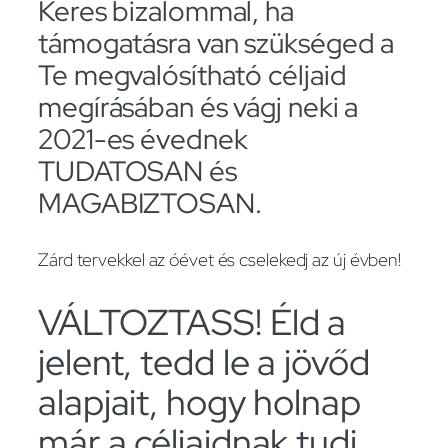
Keres bizalommal, ha
támogatásra van szükséged a
Te megvalósítható céljaid
megírásában és vágj neki a
2021-es évednek
TUDATOSAN és
MAGABIZTOSAN.
Zárd tervekkel az óévet és cselekedj az új évben!
VÁLTOZTASS! Éld a
jelent, tedd le a jövőd
alapjait, hogy holnap
már a céljaidnak tudj