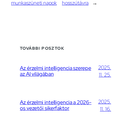
munkaszüneti napok
hosszútávra
→
TOVÁBBI POSZTOK
2025.
Az érzelmi intelligencia szerepe
az AI világában
11. 25.
2025.
Az érzelmi intelligencia a 2026-
os vezetői sikerfaktor
11. 16.