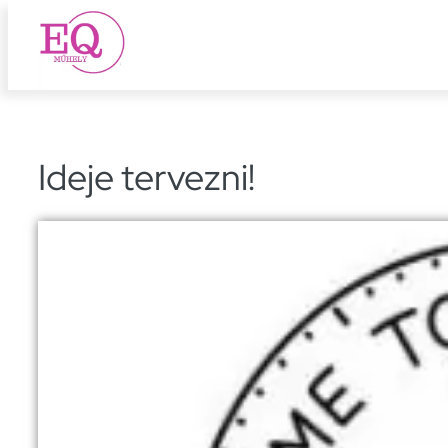
Ugrás
a
tartalomhoz
Ideje tervezni!