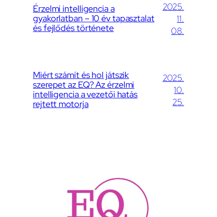
2025.
Érzelmi intelligencia a
gyakorlatban – 10 év tapasztalat
11.
és fejlődés története
08.
Miért számít és hol játszik
2025.
szerepet az EQ? Az érzelmi
10.
intelligencia a vezetői hatás
25.
rejtett motorja