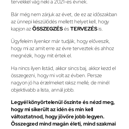
tervekkel vág neki a 2021-es évnek.
Bár még nem zárjuk az évet, de ez az időszakban
az ünnepi készülődés mellett helyet kell, hogy
kapjon az
ÖSSZEGZÉS
és
TERVEZÉS
is.
Ügyfeleim ilyenkor már tudják, hogy előveszik,
hogy mi az amit erre az évre terveztek és ahhoz
megnézik, hogy mit értek el.
Ha nincs ilyen listád, akkor sincs baj, akkor kezd el
összegezni, hogy mi volt az évben. Persze
nagyon jó ha érzelmeket raksz mellé, de minél
objektívabb a lista, annál jobb.
Legyél könyörtelenül őszinte és nézd meg,
hogy mi sikerült az idén és min kell
változtatnod, hogy jövőre jobb legyen.
Összegzed mind magán életi, mind szakmai