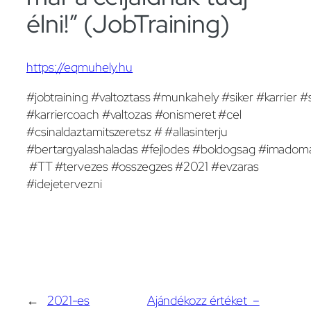
élni!” (JobTraining)
https://eqmuhely.hu
#jobtraining #valtoztass #munkahely #siker #karrier #
#karriercoach #valtozas #onismeret #cel
#csinaldaztamitszeretsz # #allasinterju
#bertargyalashaladas #fejlodes #boldogsag #imadom
#TT #tervezes #osszegzes #2021 #evzaras
#idejetervezni
←
2021-es
Ajándékozz értéket –