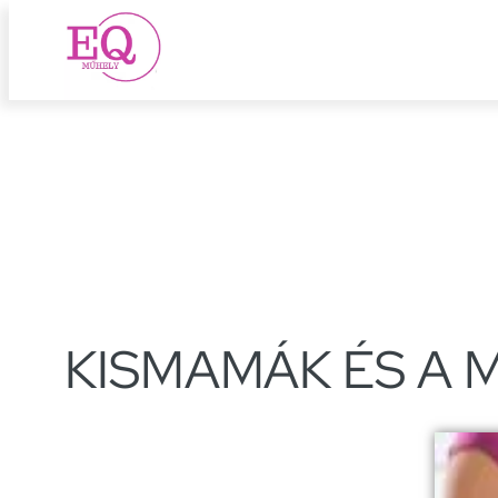
Ugrás
a
tartalomhoz
KISMAMÁK ÉS A 