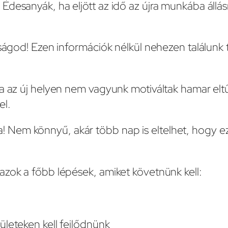
desanyák, ha eljött az idő az újra munkába állásn
.
tságod! Ezen információk nélkül nehezen találunk t
ha az új helyen nem vagyunk motiváltak hamar el
el.
lista! Nem könnyű, akár több nap is eltelhet, hogy 
azok a főbb lépések, amiket követnünk kell:
ületeken kell fejlődnünk