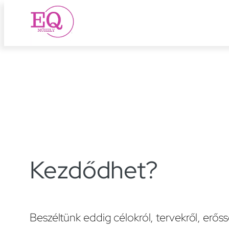
Ugrás
a
tartalomhoz
Kezdődhet?
Beszéltünk eddig célokról, tervekről, erős