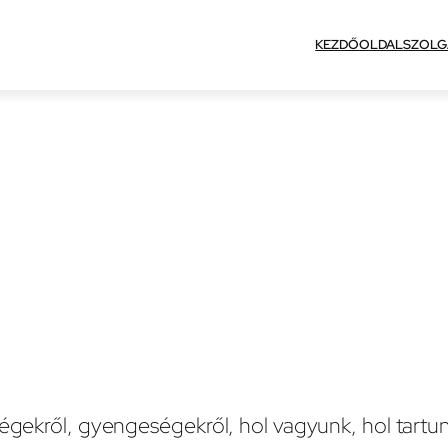
KEZDŐOLDAL
SZOLG
ségekről, gyengeségekről, hol vagyunk, hol tartun