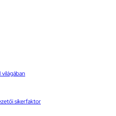
I világában
ezetői sikerfaktor