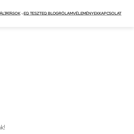
ÁLTATÁSOK
EQ TESZT
EQ BLOG
RÓLAM
VÉLEMÉNYEK
KAPCSOLAT
k!