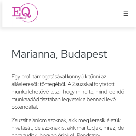
Ugrás
a
tartalomhoz
Marianna, Budapest
Egy profi támogatásával könnyű kitűnni az
álláskeresők tömegéből. A Zsuzsival folytatott
munka lehetővé teszi, hogy mind te, mind leendő
munkaadód tisztában legyetek a benned levő
potenciállal.
Zsuzsit ajánlom azoknak, akik meg keresik életük
hivatását, de azoknak is, akik mar tudjak, mi az, de
nem tudjak, hogyan érjek el. Rendszer-