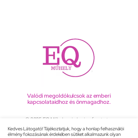
Valódi megoldókulcsok az emberi
kapcsolataidhoz és önmagadhoz.
© 2025 EQ Műhely, minden jog fenntartva
Kedves Látogató! Tájékoztatjuk, hogy a honlap felhasználói
élmény fokozásának érdekében sütiket alkalmazunk olyan
Adatkezelési tájékoztató