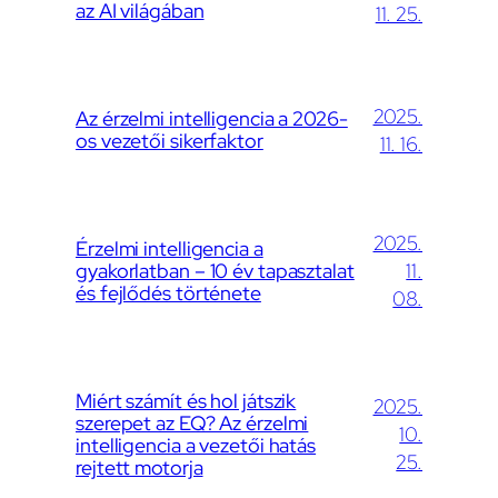
az AI világában
11. 25.
2025.
Az érzelmi intelligencia a 2026-
os vezetői sikerfaktor
11. 16.
2025.
Érzelmi intelligencia a
gyakorlatban – 10 év tapasztalat
11.
és fejlődés története
08.
Miért számít és hol játszik
2025.
szerepet az EQ? Az érzelmi
10.
intelligencia a vezetői hatás
25.
rejtett motorja