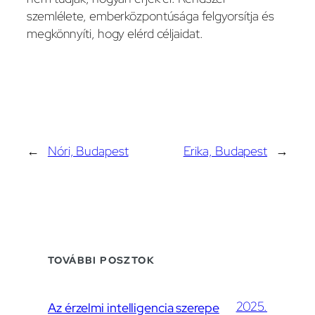
szemlélete, emberközpontúsága felgyorsítja és
megkönnyíti, hogy elérd céljaidat.
←
Nóri, Budapest
Erika, Budapest
→
TOVÁBBI POSZTOK
2025.
Az érzelmi intelligencia szerepe