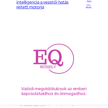
intelligencia a vezetői hatás
25.
rejtett motorja
Valódi megoldókulcsok az emberi
kapcsolataidhoz és önmagadhoz.
© 2025 EQ Műhely, minden jog fenntartva