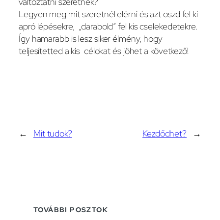
változtatni szeretnék?
Legyen meg mit szeretnél elérni és azt oszd fel ki
apró lépésekre, „darabold” fel kis cselekedetekre.
Így hamarabb is lesz siker élmény, hogy
teljesítetted a kis célokat és jöhet a következő!
←
Mit tudok?
Kezdődhet?
→
TOVÁBBI POSZTOK